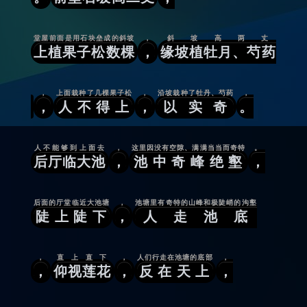
堂屋前面是用石块垒成的斜坡
，
斜坡高两丈
上植果子松数棵
，
缘坡植牡月、芍药
，
上面栽种了几棵果子松
，
沿坡栽种了牡丹、芍药
，
，
人不得上
，
以实奇
。
人不能够到上面去
，
这里因没有空隙、满满当当而奇特
。
后厅临大池
，
池中奇峰绝壑
，
后面的厅堂临近大池塘
，
池塘里有奇特的山峰和极陡峭的沟壑
陡上陡下
，
人走池底
，
直上直下
，
人们行走在池塘的底部
，
，
仰视莲花
，
反在天上
，