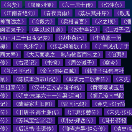
《
兴贤
》
《
屈原列传
》
《
六一居士传
》
《
伤仲永
》
《
江南春绝句
》
《
春夜喜雨
》
《
荔枝赋并序
》
《
敬鬼
神而远之
》
《
论毅力
》
《
卖柑者言
》
《
永之氓
》
《
潘
阆酒泉子
》
《
学以致其道
》
《
放鹤亭记
》
《
江城子·乙
卯正月二十日夜记梦
》
《
狱中杂记
》
《
李清照一剪
梅
》
《
王冕求学
》
《
张志和渔歌子
》
《
子圉见孔子于
商太宰
》
《
大天而思之，孰与物畜而制之
》
《
伯夷列
传
》
《
右溪记
》
《
书愤
》
《
周公诫子
》
《
察今
》
《
礼记·学记
》
《
帝问侍臣盗贼
》
《
韩非子猛狗与社
鼠
》
《
陈模重游鼓山记
》
《
戴表元二歌者传
》
《
宋史·
吕祖泰传
》
《
汉书·艺文志·诸子略
》
《
黄宗羲胡玉吕
传
》
《
明史·志第六十一河渠·运河
》
《
颜元漳南书院
记
》
《
陆游家世旧闻
》
《
管同记鸽
》
《
金史·张行简
传
》
《
旧唐书·高士廉传
》
《
汪琬张赫传
》
《
宋史·张根
传
》
《
苏轼宝绘堂记
》
《
明史·郑岳传
》
《
周书·薛憕
传
》
《
后汉书·崔瑗传
》
《
聊斋志异·赵公传
》
《
清史稿