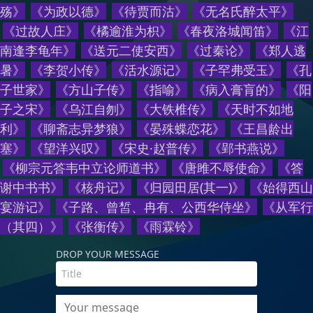
殇
》
《
为政以德
》
《
待贾而沽
》
《
无名氏醉太平
》
《
过故人庄
》
《
橘逾淮为枳
》
《
春夜洛城闻笛
》
《
江
南逢李龟年
》
《
送元二使安西
》
《
过秦论
》
《
郑人逃
暑
》
《
李贺小传
》
《
活水源记
》
《
子罕弗受玉
》
《
孔
子世家
》
《
方山子传
》
《
指喻
》
《
病入膏肓的
》
《
阳
子之宋
》
《
乌江自刎
》
《
大铁椎传
》
《
天时不如地
利
》
《
聊斋志异梦狼
》
《
晏殊蝶恋花
》
《
王昌龄出
塞
》
《
望洋兴叹
》
《
宋史·赵普传
》
《
郢书燕说
》
《
柳宗元答韦中立论师道书
》
《
唐雎不辱使命
》
《
答
谢中书书
》
《
核舟记
》
《
归园田居(其一)
》
《
始得西山
宴游记
》
《
子路、曾皙、冉有、公西华侍坐
》
《
从军行
（其四）
》
《
张衡传
》
《
雨霖铃
》
DROP YOUR MESSAGE
Your message