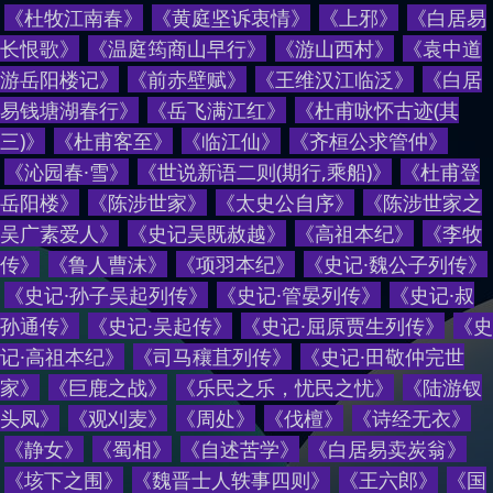
《
杜牧江南春
》
《
黄庭坚诉衷情
》
《
上邪
》
《
白居易
长恨歌
》
《
温庭筠商山早行
》
《
游山西村
》
《
袁中道
游岳阳楼记
》
《
前赤壁赋
》
《
王维汉江临泛
》
《
白居
易钱塘湖春行
》
《
岳飞满江红
》
《
杜甫咏怀古迹(其
三)
》
《
杜甫客至
》
《
临江仙
》
《
齐桓公求管仲
》
《
沁园春·雪
》
《
世说新语二则(期行,乘船)
》
《
杜甫登
岳阳楼
》
《
陈涉世家
》
《
太史公自序
》
《
陈涉世家之
吴广素爱人
》
《
史记吴既赦越
》
《
高祖本纪
》
《
李牧
传
》
《
鲁人曹沫
》
《
项羽本纪
》
《
史记·魏公子列传
》
《
史记·孙子吴起列传
》
《
史记·管晏列传
》
《
史记·叔
孙通传
》
《
史记·吴起传
》
《
史记·屈原贾生列传
》
《
史
记·高祖本纪
》
《
司马穰苴列传
》
《
史记·田敬仲完世
家
》
《
巨鹿之战
》
《
乐民之乐，忧民之忧
》
《
陆游钗
头凤
》
《
观刈麦
》
《
周处
》
《
伐檀
》
《
诗经无衣
》
《
静女
》
《
蜀相
》
《
自述苦学
》
《
白居易卖炭翁
》
《
垓下之围
》
《
魏晋士人轶事四则
》
《
王六郎
》
《
国