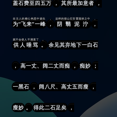
葢石费至四五万
，
其所最加意者
，
在主人的精心构思中诞生
，
这样的假山石安置园林之中
，
为“飞来”一峰
，
阴翳泥泞
，
就不会使人不满意了
。
供人唾骂
。
余见其弃地下一白石
，
高一丈、阔二丈而痴
，
痴妙
；
一黑石
，
阔八尺、高丈五而瘦
，
瘦妙
。
得此二石足矣
，