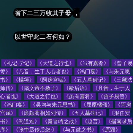
省下二三万收其子母
，
以世守此二石何如？
《礼记·学记》
《大道之行也》
《虽有嘉肴》
《曾子易
箦》
《凡音，生于人心者也》
《鸿门宴》
《与朱元思
书》
《橘颂》
《阿房宫赋》
《五人墓碑记》
《三藏法
师传》
《隋文帝不赦子》
《歇后语》
《
凡音，生于人
心者也
》
《
大道之行也
》
《
虽有嘉肴
》
《
曾子易箦
》
《
鸿门宴
》
《
吴均与朱元思书
》
《
屈原橘颂
》
《
阿房
宫赋
》
《
廉颇蔺相如列传
》
《
五人墓碑记
》
《
报任安
书
》
《
蜀道难
》
《
秦晋崤之战
》
《
赵普
》
《
指南录后
序
》
《
张中丞传后叙·
》
《
与元微之书
》
《
原毁
》