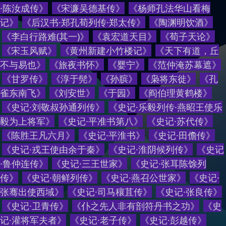
·陈汝成传
》
《
宋濂吴德基传
》
《
杨师孔法华山看梅
记
》
《
后汉书·郑孔荀列传·郑太传
》
《
陶渊明饮酒
》
《
李白行路难(其一)
》
《
袁宏道天目
》
《
荀子天论
》
《
宋玉风赋
》
《
黄州新建小竹楼记
》
《
天下有道，丘
不与易也
》
《
旅夜书怀
》
《
婴宁
》
《
范仲淹苏幕遮
》
《
甘罗传
》
《
淳于髡
》
《
孙膑
》
《
枭将东徙
》
《
孔
雀东南飞
》
《
刘安世
》
《
于园
》
《
阎伯理黄鹤楼
》
《
史记·刘敬叔孙通列传
》
《
史记·乐毅列传·燕昭王使乐
毅为上将军
》
《
史记·平准书第八
》
《
史记·苏代传
》
《
陈胜王凡六月
》
《
史记·平淮书
》
《
史记·田儋传
》
《
史记·戎王使由余于秦
》
《
史记·淮阴候列传
》
《
史记
·鲁仲连传
》
《
史记·三王世家
》
《
史记·张耳陈馀列
传
》
《
史记·朝鲜列传
》
《
史记·燕召公世家
》
《
史记·
张骞出使西域
》
《
史记·司马穰苴传
》
《
史记·张良传
》
《
史记·卫青传
》
《
仆之先人非有剖符丹书之功
》
《
史
记·灌将军夫者
》
《
史记·老子传
》
《
史记·彭越传
》