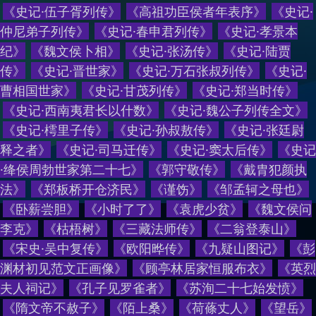
《
史记·伍子胥列传
》
《
高祖功臣侯者年表序
》
《
史记·
仲尼弟子列传
》
《
史记·春申君列传
》
《
史记·孝景本
纪
》
《
魏文侯卜相
》
《
史记·张汤传
》
《
史记·陆贾
传
》
《
史记·晋世家
》
《
史记·万石张叔列传
》
《
史记·
曹相国世家
》
《
史记·甘茂列传
》
《
史记·郑当时传
》
《
史记·西南夷君长以什数
》
《
史记·魏公子列传全文
》
《
史记·樗里子传
》
《
史记·孙叔敖传
》
《
史记·张廷尉
释之者
》
《
史记·司马迁传
》
《
史记·窦太后传
》
《
史记
·绛侯周勃世家第二十七
》
《
郭守敬传
》
《
戴胄犯颜执
法
》
《
郑板桥开仓济民
》
《
谨饬
》
《
邹孟轲之母也
》
《
卧薪尝胆
》
《
小时了了
》
《
袁虎少贫
》
《
魏文侯问
李克
》
《
枯梧树
》
《
三藏法师传
》
《
二翁登泰山
》
《
宋史·吴中复传
》
《
欧阳晔传
》
《
九疑山图记
》
《
彭
渊材初见范文正画像
》
《
顾亭林居家恒服布衣
》
《
英烈
夫人祠记
》
《
孔子见罗雀者
》
《
苏洵二十七始发愤
》
《
隋文帝不赦子
》
《
陌上桑
》
《
荷蓧丈人
》
《
望岳
》