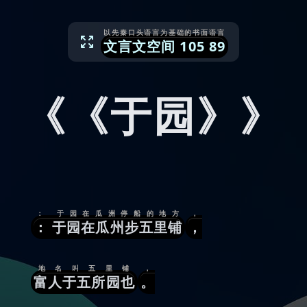
以先秦口头语言为基础的书面语言
文言文空间
105
89
《《于园》》
： 于园在瓜洲停船的地方
，
： 于园在瓜州步五里铺
，
地名叫五里铺
，
富人于五所园也
。