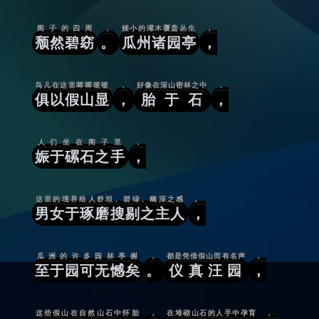
阁子的四周
，
矮小的灌木覆盖丛生
，
颓然碧窈
。
瓜州诸园亭
，
鸟儿在这里唧唧喳喳
，
好像在深山密林之中
，
俱以假山显
，
胎于石
，
人们坐在阁子里
，
娠于磥石之手
，
这里的境界给人舒坦、碧绿、幽深之感
。
男女于琢磨搜剔之主人
，
瓜洲的许多园林亭榭
，
都是凭借假山而有名声
，
至于园可无憾矣
。
仪真汪园
，
这些假山在自然山石中怀胎
，
在堆砌山石的人手中孕育
，