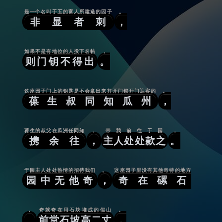
是一个名叫于五的富人所建造的园子
。
非显者刺
，
如果不是有地位的人投下名帖
，
则门钥不得出
。
这座园子门上的钥匙是不会拿出来打开门锁开门迎客的
。
葆生叔同知瓜州
，
葆生的叔父在瓜洲任同知
，
带我前往于园
，
携余往
，
主人处处款之
。
于园主人处处热情的招待我们
。
这座园子里没有其他奇特的地方
园中无他奇
，
奇在磥石
，
奇就奇在用石块堆成的假山
。
。
前堂石坡高二丈
，