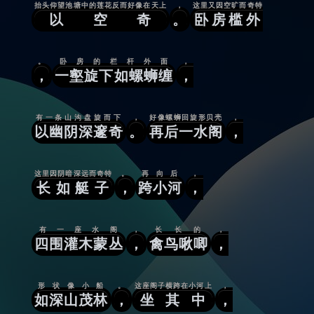
抬头仰望池塘中的莲花反而好像在天上
，
这里又因空旷而奇特
以空奇
。
卧房槛外
。
卧房的栏杆外面
，
，
一壑旋下如螺蛳缠
，
有一条山沟盘旋而下
，
好像螺蛳回旋形贝壳
，
以幽阴深邃奇
。
再后一水阁
，
这里因阴暗深远而奇特
。
再向后
，
长如艇子
，
跨小河
，
有一座水阁
，
长长的
，
四围灌木蒙丛
，
禽鸟啾唧
，
形状像小船
。
这座阁子横跨在小河上
，
如深山茂林
，
坐其中
，