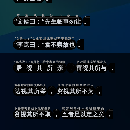
不敢承担这个使命
。
”文侯曰：“先生临事勿让
。
”文侯说：“先生面对此事就不要推辞了
。
”李克曰：“君不察故也
。
”李克说：“这是您不注意考察的缘故
。
平时看他亲近哪些人
，
居视其所亲
，
富视其所与
，
富有时看他结交哪些人
，
显贵时看他推举哪些人
，
达视其所举
，
穷视其所不为
，
不得志时看他不做哪些事
，
贫苦时看他不要哪些东西
，
贫视其所不取
，
五者足以定之矣
，