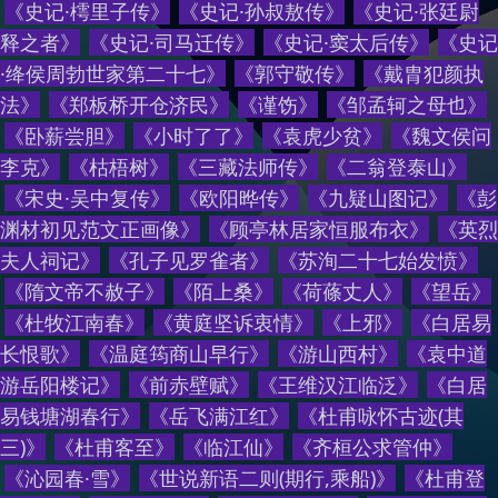
《
史记·樗里子传
》
《
史记·孙叔敖传
》
《
史记·张廷尉
释之者
》
《
史记·司马迁传
》
《
史记·窦太后传
》
《
史记
·绛侯周勃世家第二十七
》
《
郭守敬传
》
《
戴胄犯颜执
法
》
《
郑板桥开仓济民
》
《
谨饬
》
《
邹孟轲之母也
》
《
卧薪尝胆
》
《
小时了了
》
《
袁虎少贫
》
《
魏文侯问
李克
》
《
枯梧树
》
《
三藏法师传
》
《
二翁登泰山
》
《
宋史·吴中复传
》
《
欧阳晔传
》
《
九疑山图记
》
《
彭
渊材初见范文正画像
》
《
顾亭林居家恒服布衣
》
《
英烈
夫人祠记
》
《
孔子见罗雀者
》
《
苏洵二十七始发愤
》
《
隋文帝不赦子
》
《
陌上桑
》
《
荷蓧丈人
》
《
望岳
》
《
杜牧江南春
》
《
黄庭坚诉衷情
》
《
上邪
》
《
白居易
长恨歌
》
《
温庭筠商山早行
》
《
游山西村
》
《
袁中道
游岳阳楼记
》
《
前赤壁赋
》
《
王维汉江临泛
》
《
白居
易钱塘湖春行
》
《
岳飞满江红
》
《
杜甫咏怀古迹(其
三)
》
《
杜甫客至
》
《
临江仙
》
《
齐桓公求管仲
》
《
沁园春·雪
》
《
世说新语二则(期行,乘船)
》
《
杜甫登