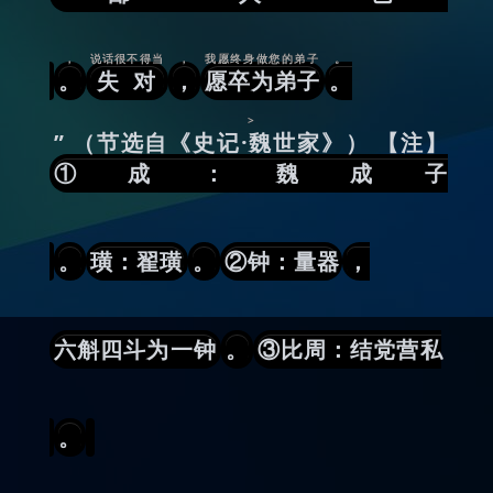
，
说话很不得当
，
我愿终身做您的弟子
。
。
失对
，
愿卒为弟子
。
>
” （节选自《史记·魏世家》） 【注】
①成：魏成子
。
璜：翟璜
。
②钟：量器
，
六斛四斗为一钟
。
③比周：结党营私
。