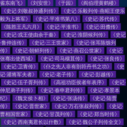
雀东南飞
》
《
刘安世
》
《
于园
》
《
阎伯理黄鹤楼
》
《
史记·刘敬叔孙通列传
》
《
史记·乐毅列传·燕昭王使乐
毅为上将军
》
《
史记·平准书第八
》
《
史记·苏代传
》
《
陈胜王凡六月
》
《
史记·平淮书
》
《
史记·田儋传
》
《
史记·戎王使由余于秦
》
《
史记·淮阴候列传
》
《
史记
·鲁仲连传
》
《
史记·三王世家
》
《
史记·张耳陈馀列
传
》
《
史记·朝鲜列传
》
《
史记·燕召公世家
》
《
史记·
张骞出使西域
》
《
史记·司马穰苴传
》
《
史记·张良传
》
《
史记·卫青传
》
《
仆之先人非有剖符丹书之功
》
《
史
记·灌将军夫者
》
《
史记·老子传
》
《
史记·彭越传
》
《
史记·伍子胥列传
》
《
高祖功臣侯者年表序
》
《
史记·
仲尼弟子列传
》
《
史记·春申君列传
》
《
史记·孝景本
纪
》
《
魏文侯卜相
》
《
史记·张汤传
》
《
史记·陆贾
传
》
《
史记·晋世家
》
《
史记·万石张叔列传
》
《
史记·
曹相国世家
》
《
史记·甘茂列传
》
《
史记·郑当时传
》
《
史记·西南夷君长以什数
》
《
史记·魏公子列传全文
》