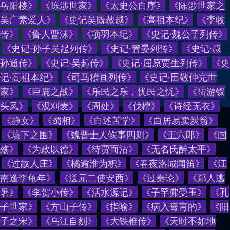
岳阳楼
》
《
陈涉世家
》
《
太史公自序
》
《
陈涉世家之
吴广素爱人
》
《
史记吴既赦越
》
《
高祖本纪
》
《
李牧
传
》
《
鲁人曹沫
》
《
项羽本纪
》
《
史记·魏公子列传
》
《
史记·孙子吴起列传
》
《
史记·管晏列传
》
《
史记·叔
孙通传
》
《
史记·吴起传
》
《
史记·屈原贾生列传
》
《
史
记·高祖本纪
》
《
司马穰苴列传
》
《
史记·田敬仲完世
家
》
《
巨鹿之战
》
《
乐民之乐，忧民之忧
》
《
陆游钗
头凤
》
《
观刈麦
》
《
周处
》
《
伐檀
》
《
诗经无衣
》
《
静女
》
《
蜀相
》
《
自述苦学
》
《
白居易卖炭翁
》
《
垓下之围
》
《
魏晋士人轶事四则
》
《
王六郎
》
《
国
殇
》
《
为政以德
》
《
待贾而沽
》
《
无名氏醉太平
》
《
过故人庄
》
《
橘逾淮为枳
》
《
春夜洛城闻笛
》
《
江
南逢李龟年
》
《
送元二使安西
》
《
过秦论
》
《
郑人逃
暑
》
《
李贺小传
》
《
活水源记
》
《
子罕弗受玉
》
《
孔
子世家
》
《
方山子传
》
《
指喻
》
《
病入膏肓的
》
《
阳
子之宋
》
《
乌江自刎
》
《
大铁椎传
》
《
天时不如地