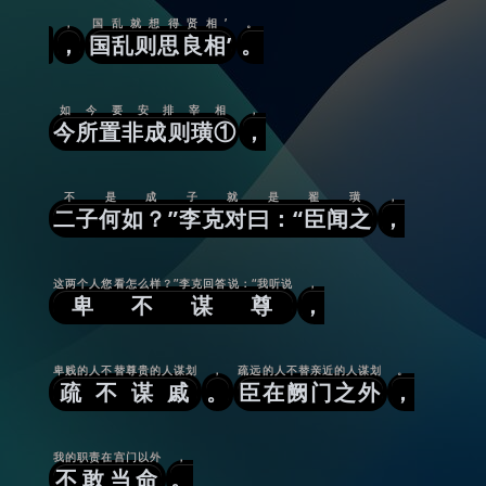
，
国乱就想得贤相’
。
，
国乱则思良相’
。
如今要安排宰相
，
今所置非成则璜①
，
不是成子就是翟璜
，
二子何如？”李克对曰：“臣闻之
，
这两个人您看怎么样？”李克回答说：“我听说
，
卑不谋尊
，
卑贱的人不替尊贵的人谋划
，
疏远的人不替亲近的人谋划
。
疏不谋戚
。
臣在阙门之外
，
我的职责在宫门以外
，
不敢当命
。