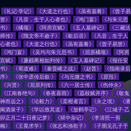
《礼记·学记》
《大道之行也》
《虽有嘉肴》
《曾子易
箦》
《凡音，生于人心者也》
《鸿门宴》
《与朱元思
书》
《橘颂》
《阿房宫赋》
《五人墓碑记》
《三藏法
师传》
《隋文帝不赦子》
《歇后语》
《
凡音，生于人
心者也
》
《
大道之行也
》
《
虽有嘉肴
》
《
曾子易箦
》
《
鸿门宴
》
《
吴均与朱元思书
》
《
屈原橘颂
》
《
阿房
宫赋
》
《
廉颇蔺相如列传
》
《
五人墓碑记
》
《
报任安
书
》
《
蜀道难
》
《
秦晋崤之战
》
《
赵普
》
《
指南录后
序
》
《
张中丞传后叙·
》
《
与元微之书
》
《
原毁
》
《
兴贤
》
《
屈原列传
》
《
六一居士传
》
《
伤仲永
》
《
江南春绝句
》
《
春夜喜雨
》
《
荔枝赋并序
》
《
敬鬼
神而远之
》
《
论毅力
》
《
卖柑者言
》
《
永之氓
》
《
潘
阆酒泉子
》
《
学以致其道
》
《
放鹤亭记
》
《
江城子·乙
卯正月二十日夜记梦
》
《
狱中杂记
》
《
李清照一剪
梅
》
《
王冕求学
》
《
张志和渔歌子
》
《
子圉见孔子于