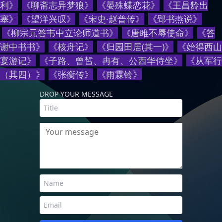
利
》
《
聊斋志异梦狼
》
《
晏殊蝶恋花
》
《
王昌龄出
塞
》
《
望洋兴叹
》
《
宋史·赵普传
》
《
郢书燕说
》
《
柳宗元答韦中立论师道书
》
《
唐雎不辱使命
》
《
答
谢中书书
》
《
核舟记
》
《
归园田居(其一)
》
《
始得西山
宴游记
》
《
子路、曾皙、冉有、公西华侍坐
》
《
从军行
（其四）
》
《
张衡传
》
《
雨霖铃
》
DROP YOUR MESSAGE
Your message