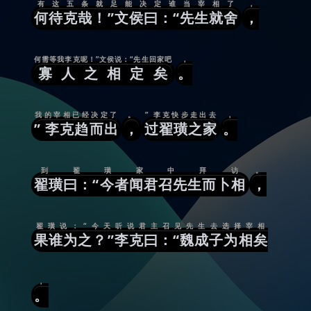
有这五条就足能决定谁当宰相了
，
何待克哉！”文侯曰：“先生就舍
，
何需等我李克呢！”文侯说：“先生回家吧
，
寡人之相定矣
。
我的宰相已经决定了
。
” 李克快步走出去
，
” 李克趋而出
，
过翟璜之家
。
到翟璜家中拜访
。
翟璜曰：“今者闻君召先生而卜相
，
翟璜说：“今天听说君主召见先生去选择宰相
果谁为之？”李克曰：“魏成子为相矣
，
。