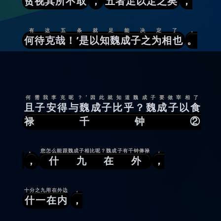
贫视其所不取
，
五者足以定之矣
，
有这五条就足能决定了
，
何待克哉！’是以知魏成子之为相也
。
何需我李克呢？’因此就知道魏成子要做宰相了
且子安得与魏成子比乎？魏成子以食
禄千钟②
。
您怎么能跟魏成子相比呢？魏成子有千钟俸禄
，
，
什九在外
，
十分之九用在外边
，
什一在内
，