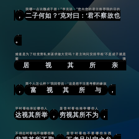
。
我哪一点比魏成子差！”李克说：“您向您的君主推荐我的目的
，
二子何如？’克对曰：‘君不察故也
，
。
难道是为了结党营私来谋求做大官吗？君主询问安排宰相‘不是成子就是
翟璜
居视其所亲
，
两个人怎么样？’我回答说：‘这是您不注意考察的缘故
。
，
富视其所与
，
平时看他亲近哪些人
，
显贵时看他推举哪些人
，
达视其所举
，
穷视其所不为
，
不得志时看他不做哪些事
，
贫苦时看他不要哪些东西
。