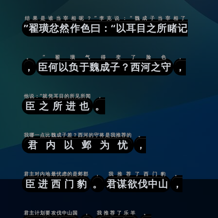
结果是谁当宰相呢？”李克说：“魏成子当宰相了
”翟璜忿然作色曰：“以耳目之所睹记
。
”翟璜气得变了脸色
，
，
臣何以负于魏成子？西河之守
，
他说：“就凭耳目的所见所闻
，
臣之所进也
。
我哪一点比魏成子差？西河的守将是我推荐的
。
君内以邺为忧
，
君主对内地最忧虑的是邺郡
，
我推荐了西门豹
。
臣进西门豹
。
君谋欲伐中山
，
君主计划要攻伐中山国
，
我推荐了乐羊
。