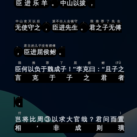
臣进乐羊
。
中山以拔
，
中山攻灭以后
，
派不出人去镇守
，
我推荐了先生
无使守之
，
臣进先生
。
君之子无傅
。
君主的儿子没有师傅
，
，
臣进屈侯鲋
。
我推荐了屈侯鲋(FÙ
臣何以负于魏成子！”李克曰：“且子之
言克于子之君者
，
，
付)
岂将比周③以求大官哉？君问而置
相‘非成则璜