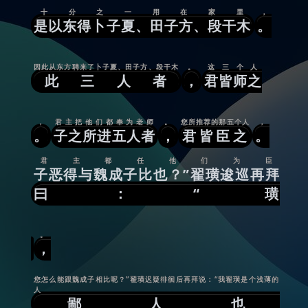
十分之一用在家里
，
是以东得卜子夏、田子方、段干木
。
因此从东方聘来了卜子夏、田子方、段干木
。
这三个人
此三人者
，
君皆师之
，
君主把他们都奉为老师
。
您所推荐的那五个人
，
。
子之所进五人者
，
君皆臣之
。
君主都任他们为臣
子恶得与魏成子比也？”翟璜逡巡再拜
曰：“璜
。
，
您怎么能跟魏成子相比呢？”翟璜迟疑徘徊后再拜说：“我翟璜是个浅薄的
人
鄙人也