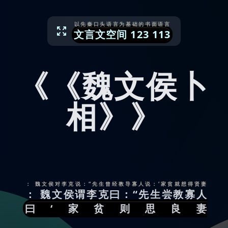
以先秦口头语言为基础的书面语言
文言文空间
123
113
《《魏文侯卜
相》》
： 魏文侯对李克说：“先生曾经教导寡人说：‘家贫就想得贤妻
： 魏文侯谓李克曰：“先生尝教寡人
曰‘家贫则思良妻