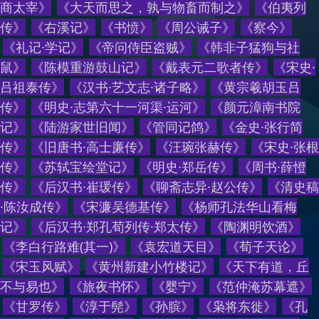
商太宰
》
《
大天而思之，孰与物畜而制之
》
《
伯夷列
传
》
《
右溪记
》
《
书愤
》
《
周公诫子
》
《
察今
》
《
礼记·学记
》
《
帝问侍臣盗贼
》
《
韩非子猛狗与社
鼠
》
《
陈模重游鼓山记
》
《
戴表元二歌者传
》
《
宋史·
吕祖泰传
》
《
汉书·艺文志·诸子略
》
《
黄宗羲胡玉吕
传
》
《
明史·志第六十一河渠·运河
》
《
颜元漳南书院
记
》
《
陆游家世旧闻
》
《
管同记鸽
》
《
金史·张行简
传
》
《
旧唐书·高士廉传
》
《
汪琬张赫传
》
《
宋史·张根
传
》
《
苏轼宝绘堂记
》
《
明史·郑岳传
》
《
周书·薛憕
传
》
《
后汉书·崔瑗传
》
《
聊斋志异·赵公传
》
《
清史稿
·陈汝成传
》
《
宋濂吴德基传
》
《
杨师孔法华山看梅
记
》
《
后汉书·郑孔荀列传·郑太传
》
《
陶渊明饮酒
》
《
李白行路难(其一)
》
《
袁宏道天目
》
《
荀子天论
》
《
宋玉风赋
》
《
黄州新建小竹楼记
》
《
天下有道，丘
不与易也
》
《
旅夜书怀
》
《
婴宁
》
《
范仲淹苏幕遮
》
《
甘罗传
》
《
淳于髡
》
《
孙膑
》
《
枭将东徙
》
《
孔