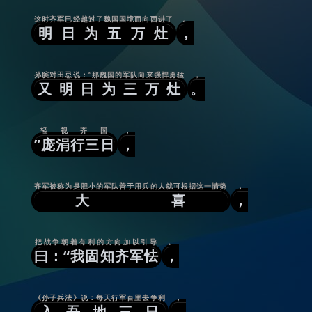
这时齐军已经越过了魏国国境而向西进了
。
明日为五万灶
，
孙膑对田忌说：“那魏国的军队向来强悍勇猛
，
又明日为三万灶
。
轻视齐国
，
”庞涓行三日
，
齐军被称为是胆小的军队善于用兵的人就可根据这一情势
，
大喜
，
把战争朝着有利的方向加以引导
。
曰：“我固知齐军怯
，
《孙子兵法》说：每天行军百里去争利
，
入吾地三日
，