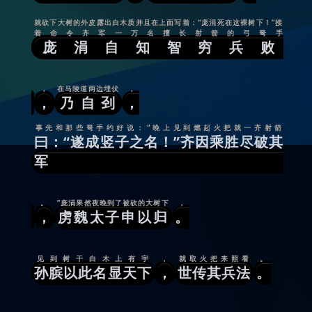
就砍下大树的外皮露出白木质并且在上面写着：“庞涓死在这裸树下！”接
着命令齐军一万名擅长射箭的弓弩手
庞涓自知智穷兵败
，
在马陵道两边埋伏
，
，
乃自刭
，
事先和那些弩手约好说：“晚上见到燃起火把就一齐射箭
曰：“遂成竖子之名！”齐因乘胜尽破其
军
。
”庞涓果然夜晚到了被砍的大树下
，
，
虏魏太子申以归
。
见到树干白木上有宇
，
就取火把来照看
。
孙膑以此名显天下
，
世传其兵法
。