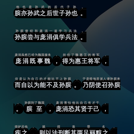
他也是孙武的后代子孙
。
膑亦孙武之后世子孙也
。
孙膑曾经和庞涓一道学习兵法
。
孙膑尝与庞涓俱学兵法
。
庞涓虽然已经为魏国服务
，
担任了魏惠王的将军
，
庞涓既事魏
，
得为惠王将军
，
但是认为自己的才能比不上孙膑
，
于是暗地里派人请孙膑来
而自以为能不及孙膑
。
乃阴使召孙膑
。
孙膑到了魏国
，
庞涓害怕他比自己有才干
，
。
膑至
，
庞涓恐其贤于己
，
很妒忌他
，
就捏造罪名
，
疾之
，
则以法刑断其两足丽黥之
，