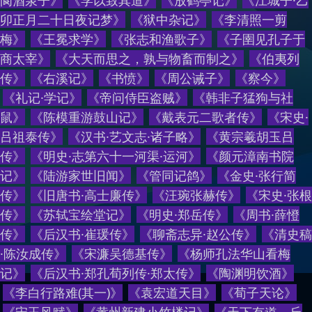
阆酒泉子
》
《
学以致其道
》
《
放鹤亭记
》
《
江城子·乙
卯正月二十日夜记梦
》
《
狱中杂记
》
《
李清照一剪
梅
》
《
王冕求学
》
《
张志和渔歌子
》
《
子圉见孔子于
商太宰
》
《
大天而思之，孰与物畜而制之
》
《
伯夷列
传
》
《
右溪记
》
《
书愤
》
《
周公诫子
》
《
察今
》
《
礼记·学记
》
《
帝问侍臣盗贼
》
《
韩非子猛狗与社
鼠
》
《
陈模重游鼓山记
》
《
戴表元二歌者传
》
《
宋史·
吕祖泰传
》
《
汉书·艺文志·诸子略
》
《
黄宗羲胡玉吕
传
》
《
明史·志第六十一河渠·运河
》
《
颜元漳南书院
记
》
《
陆游家世旧闻
》
《
管同记鸽
》
《
金史·张行简
传
》
《
旧唐书·高士廉传
》
《
汪琬张赫传
》
《
宋史·张根
传
》
《
苏轼宝绘堂记
》
《
明史·郑岳传
》
《
周书·薛憕
传
》
《
后汉书·崔瑗传
》
《
聊斋志异·赵公传
》
《
清史稿
·陈汝成传
》
《
宋濂吴德基传
》
《
杨师孔法华山看梅
记
》
《
后汉书·郑孔荀列传·郑太传
》
《
陶渊明饮酒
》
《
李白行路难(其一)
》
《
袁宏道天目
》
《
荀子天论
》