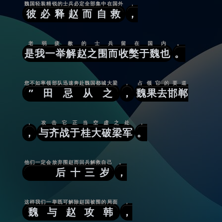
魏国轻装精锐的士兵必定全部集中在国外
，
彼必释赵而自救
，
老弱疲敝的士兵留在国内
。
是我一举解赵之围而收獘于魏也
。
您不如率领部队迅速奔赴魏国都城大梁
，
占领它的要道
”田忌从之
，
魏果去邯郸
，
攻击它正当空虚之处
，
，
与齐战于桂大破梁军
。
他们一定会放弃围赵而回兵解救自己
。
后十三岁
，
这样我们一举既可解除赵国被围的局面
，
魏与赵攻韩
，