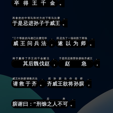
卒得王千金
。
再拿您的中等马和对方的下等马比赛
。
于是忌进孙子于威王
。
”三个等级的马都已比赛完毕
，
田忌负了一场却胜了两场
，
威王问兵法
，
遂以为师
。
终于赢得了齐王的千金赌注
。
于是田忌推荐孙膑给齐威王
。
其后魏伐赵
，
赵急
，
威王向孙膑请教兵法
，
把孙膑当作老师
。
请救于齐
。
齐威王欲将孙膑
，
后来
，
膑谢曰：“刑馀之人不可
。