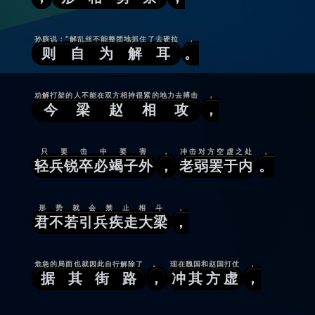
孙膑说：“解乱丝不能整团地抓住了去硬拉
，
则自为解耳
。
劝解打架的人不能在双方相持很紧的地力去搏击
，
今梁赵相攻
，
只要击中要害
，
冲击对方空虚之处
，
轻兵锐卒必竭子外
，
老弱罢于内
。
形势就会禁止相斗
，
君不若引兵疾走大梁
，
危急的局面也就因此自行解除了
。
现在魏国和赵国打仗
，
据其街路
，
冲其方虚
，