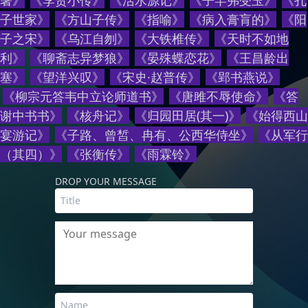
暑
》
《
李贺小传
》
《
活水源记
》
《
子罕弗受玉
》
《
孔
子世家
》
《
方山子传
》
《
指喻
》
《
病入膏肓的
》
《
阳
子之宋
》
《
乌江自刎
》
《
大铁椎传
》
《
天时不如地
利
》
《
聊斋志异梦狼
》
《
晏殊蝶恋花
》
《
王昌龄出
塞
》
《
望洋兴叹
》
《
宋史·赵普传
》
《
郢书燕说
》
《
柳宗元答韦中立论师道书
》
《
唐雎不辱使命
》
《
答
谢中书书
》
《
核舟记
》
《
归园田居(其一)
》
《
始得西山
宴游记
》
《
子路、曾皙、冉有、公西华侍坐
》
《
从军行
（其四）
》
《
张衡传
》
《
雨霖铃
》
DROP YOUR MESSAGE
Your message