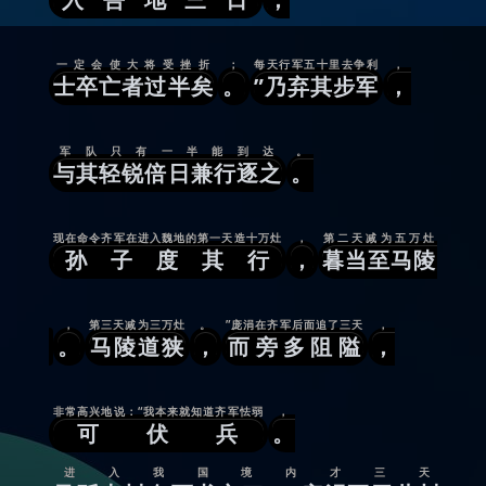
一定会使大将受挫折
；
每天行军五十里去争利
，
士卒亡者过半矣
。
”乃弃其步军
，
军队只有一半能到达
。
与其轻锐倍日兼行逐之
。
现在命令齐军在进入魏地的第一天造十万灶
，
第二天减为五万灶
孙子度其行
，
暮当至马陵
，
第三天减为三万灶
。
”庞涓在齐军后面追了三天
，
。
马陵道狭
，
而旁多阻隘
，
非常高兴地说：“我本来就知道齐军怯弱
，
可伏兵
。
进入我国境内才三天