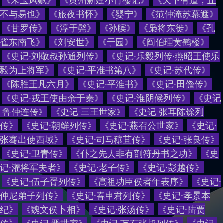
《
宋玉风赋
》
《
黄州新建小竹楼记
》
《
天下有道，丘
不与易也
》
《
旅夜书怀
》
《
婴宁
》
《
范仲淹苏幕遮
》
《
甘罗传
》
《
淳于髡
》
《
孙膑
》
《
枭将东徙
》
《
孔
雀东南飞
》
《
刘安世
》
《
于园
》
《
阎伯理黄鹤楼
》
《
史记·刘敬叔孙通列传
》
《
史记·乐毅列传·燕昭王使乐
毅为上将军
》
《
史记·平准书第八
》
《
史记·苏代传
》
《
陈胜王凡六月
》
《
史记·平淮书
》
《
史记·田儋传
》
《
史记·戎王使由余于秦
》
《
史记·淮阴候列传
》
《
史记
·鲁仲连传
》
《
史记·三王世家
》
《
史记·张耳陈馀列
传
》
《
史记·朝鲜列传
》
《
史记·燕召公世家
》
《
史记·
张骞出使西域
》
《
史记·司马穰苴传
》
《
史记·张良传
》
《
史记·卫青传
》
《
仆之先人非有剖符丹书之功
》
《
史
记·灌将军夫者
》
《
史记·老子传
》
《
史记·彭越传
》
《
史记·伍子胥列传
》
《
高祖功臣侯者年表序
》
《
史记·
仲尼弟子列传
》
《
史记·春申君列传
》
《
史记·孝景本
纪
》
《
魏文侯卜相
》
《
史记·张汤传
》
《
史记·陆贾