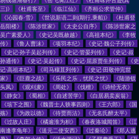
易钱塘湖春行
》
《
岳飞满江红
》
《
杜甫咏怀古迹(其
三)
》
《
杜甫客至
》
《
临江仙
》
《
齐桓公求管仲
》
《
沁园春·雪
》
《
世说新语二则(期行,乘船)
》
《
杜甫登
岳阳楼
》
《
陈涉世家
》
《
太史公自序
》
《
陈涉世家之
吴广素爱人
》
《
史记吴既赦越
》
《
高祖本纪
》
《
李牧
传
》
《
鲁人曹沫
》
《
项羽本纪
》
《
史记·魏公子列传
》
《
史记·孙子吴起列传
》
《
史记·管晏列传
》
《
史记·叔
孙通传
》
《
史记·吴起传
》
《
史记·屈原贾生列传
》
《
史
记·高祖本纪
》
《
司马穰苴列传
》
《
史记·田敬仲完世
家
》
《
巨鹿之战
》
《
乐民之乐，忧民之忧
》
《
陆游钗
头凤
》
《
观刈麦
》
《
周处
》
《
伐檀
》
《
诗经无衣
》
《
静女
》
《
蜀相
》
《
自述苦学
》
《
白居易卖炭翁
》
《
垓下之围
》
《
魏晋士人轶事四则
》
《
王六郎
》
《
国
殇
》
《
为政以德
》
《
待贾而沽
》
《
无名氏醉太平
》
《
过故人庄
》
《
橘逾淮为枳
》
《
春夜洛城闻笛
》
《
江
南逢李龟年
》
《
送元二使安西
》
《
过秦论
》
《
郑人逃