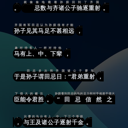
，
就偷偷地载着孙膑回到了齐国
。
。
忌数与齐诸公子驰逐重射
。
齐国将军田忌认为孙膑很有才能
，
孙子见其马足不甚相远
，
象对待客人一样对待他
。
马有上、中、下辈
，
田忌多次和齐国诸公子赛马
，
于是孙子谓田忌日：“君弟重射
，
下很大的赌注
。
孙膑看到田忌的马的足力和对手相差不很大
臣能令君胜
。
”田忌信然之
。
比赛的马分有上、中、下三个等级
，
，
与王及诸公子逐射千金
。