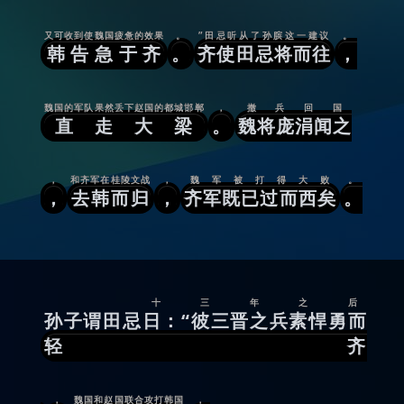
又可收到使魏国疲惫的效果
。
”田忌听从了孙膑这一建议
。
韩告急于齐
。
齐使田忌将而往
，
魏国的军队果然丢下赵国的都城邯郸
，
撤兵回国
直走大梁
。
魏将庞涓闻之
，
和齐军在桂陵文战
，
魏军被打得大败
。
，
去韩而归
，
齐军既已过而西矣
。
十三年之后
孙子谓田忌日：“彼三晋之兵素悍勇而
轻齐
，
魏国和赵国联合攻打韩国
，