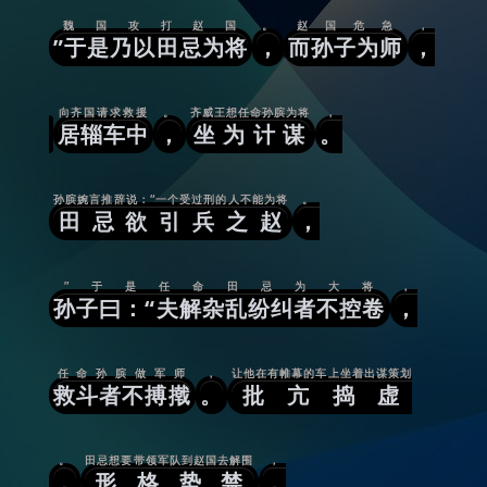
魏国攻打赵国
。
赵国危急
，
”于是乃以田忌为将
，
而孙子为师
，
向齐国请求救援
。
齐威王想任命孙膑为将
，
居辎车中
，
坐为计谋
。
孙膑婉言推辞说：“一个受过刑的人不能为将
。
田忌欲引兵之赵
，
”于是任命田忌为大将
，
孙子曰：“夫解杂乱纷纠者不控卷
，
任命孙膑做军师
，
让他在有帷幕的车上坐着出谋策划
救斗者不搏撠
。
批亢捣虚
。
田忌想要带领军队到赵国去解围
，
，
形格势禁
，