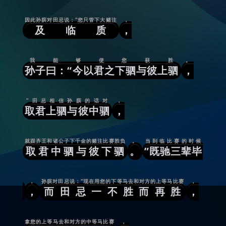
因此孙膑对田忌说：“您只管下大赌注
，
及临质
，
我能够使您获胜
。
孙子曰：“今以君之下驷与彼上驷
，
”田忌相信孙膑的话对
，
取君上驷与彼中驷
，
就跟齐王和诸公子下千金的赌注比赛胜负
。
当到临比赛的时候
取君中驷与彼下驷
。
”既驰三辈毕
，
孙膑对田忌说：“现在用您的下等马去和对方的上等马比赛
，
，
而田忌一不胜而再胜
，
拿您的上等马去和对方的中等马比赛
，