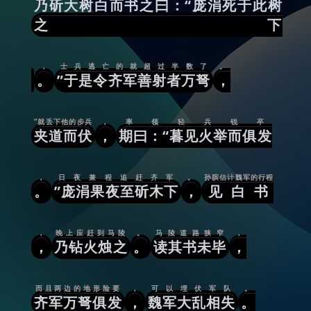
乃斫大树白而书之曰：“庞涓死于此树
之下
，
士兵逃亡的就超过半数了
。
。
”于是令齐军善射者万弩
，
”就丢下他的步兵
，
率领轻兵锐卒
夹道而伏
，
期曰：“暮见火举而俱发
，
日夜兼程追赶齐军
。
孙膑估计魏军的行程
。
”庞涓果夜至斫木下
，
见白书
，
晚上应赶到马陵
。
马陵道路狭窄
，
，
乃钻火烛之
。
读其书未毕
，
而且两边的地形险要
，
可以埋伏军队
。
齐军万弩俱发
，
魏军大乱相失
。