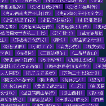
传
》
《
史记·晋世家
》
《
史记·万石张叔列传
》
《
史记·
曹相国世家
》
《
史记·甘茂列传
》
《
史记·郑当时传
》
《
史记·西南夷君长以什数
》
《
史记·魏公子列传全文
》
《
史记·樗里子传
》
《
史记·孙叔敖传
》
《
史记·张廷尉
释之者
》
《
史记·司马迁传
》
《
史记·窦太后传
》
《
史记
·绛侯周勃世家第二十七
》
《
郭守敬传
》
《
戴胄犯颜执
法
》
《
郑板桥开仓济民
》
《
谨饬
》
《
邹孟轲之母也
》
《
卧薪尝胆
》
《
小时了了
》
《
袁虎少贫
》
《
魏文侯问
李克
》
《
枯梧树
》
《
三藏法师传
》
《
二翁登泰山
》
《
宋史·吴中复传
》
《
欧阳晔传
》
《
九疑山图记
》
《
彭
渊材初见范文正画像
》
《
顾亭林居家恒服布衣
》
《
英烈
夫人祠记
》
《
孔子见罗雀者
》
《
苏洵二十七始发愤
》
《
隋文帝不赦子
》
《
陌上桑
》
《
荷蓧丈人
》
《
望岳
》
《
杜牧江南春
》
《
黄庭坚诉衷情
》
《
上邪
》
《
白居易
长恨歌
》
《
温庭筠商山早行
》
《
游山西村
》
《
袁中道
游岳阳楼记
》
《
前赤壁赋
》
《
王维汉江临泛
》
《
白居