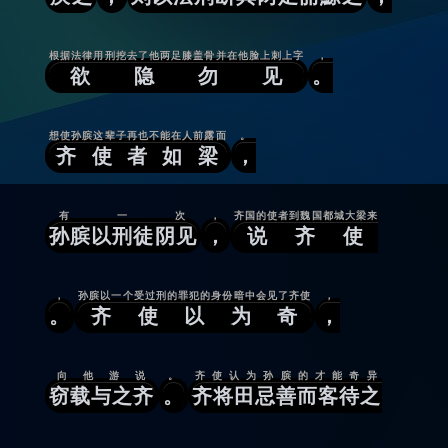
根据法律用刑挖去了他两足膝盖骨并在他脸上刺上字
，
欲隐勿见
。
想使孙膑这辈子再也不能在人前露面
。
齐使者如梁
，
有一次
，
齐国的使者到魏国都城大梁来
孙膑以刑徒阴见
，
说齐使
，
孙膑以一个受过刑的罪犯的身份暗中会见了齐使
，
。
齐使以为奇
，
向他游说
。
齐使认为孙膑的才能奇异
窃载与之齐
。
齐将田忌善而客待之