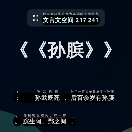
以先秦口头语言为基础的书面语言
文言文空间
217
241
《《孙膑》》
： 孙武已死
，
过了一百多年又出了个孙膑
： 孙武既死
，
后百余岁有孙膑
。
孙膑出生在阿、鄄一带
，
。
膑生阿、鄄之间
，