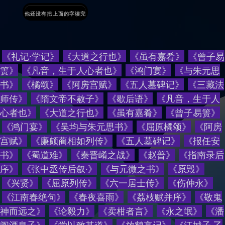
他还没有把上面的字读完
《礼记·学记》
《大道之行也》
《虽有嘉肴》
《曾子易
箦》
《凡音，生于人心者也》
《鸿门宴》
《与朱元思
书》
《橘颂》
《阿房宫赋》
《五人墓碑记》
《三藏法
师传》
《隋文帝不赦子》
《歇后语》
《
凡音，生于人
心者也
》
《
大道之行也
》
《
虽有嘉肴
》
《
曾子易箦
》
《
鸿门宴
》
《
吴均与朱元思书
》
《
屈原橘颂
》
《
阿房
宫赋
》
《
廉颇蔺相如列传
》
《
五人墓碑记
》
《
报任安
书
》
《
蜀道难
》
《
秦晋崤之战
》
《
赵普
》
《
指南录后
序
》
《
张中丞传后叙·
》
《
与元微之书
》
《
原毁
》
《
兴贤
》
《
屈原列传
》
《
六一居士传
》
《
伤仲永
》
《
江南春绝句
》
《
春夜喜雨
》
《
荔枝赋并序
》
《
敬鬼
神而远之
》
《
论毅力
》
《
卖柑者言
》
《
永之氓
》
《
潘