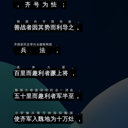
，
齐号为怯
；
韩国向齐国告急
。
善战者因其势而利导之
。
齐国派田忌带兵去援救韩国
，
兵法
，
直奔大梁
。
百里而趣利者蹶上将
，
魏国大将庞涓听到这一消息
，
五十里而趣利者军半至
。
立即撤兵离开韩国回魏国
。
使齐军入魏地为十万灶
，