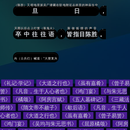
（陈胜）又暗地里派吴广潜藏在驻地附近丛林里的神庙当中
，
旦日
，
天黑以后点上灯笼（装鬼火）
，
装做狐狸的声音
，
卒中往往语
，
皆指目陈胜
。
向（士兵们）喊道：“大楚复兴
《礼记·学记》
《大道之行也》
《虽有嘉肴》
《曾子易
箦》
《凡音，生于人心者也》
《鸿门宴》
《与朱元思
书》
《橘颂》
《阿房宫赋》
《五人墓碑记》
《三藏法
师传》
《隋文帝不赦子》
《歇后语》
《
凡音，生于人
心者也
》
《
大道之行也
》
《
虽有嘉肴
》
《
曾子易箦
》
《
鸿门宴
》
《
吴均与朱元思书
》
《
屈原橘颂
》
《
阿房