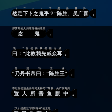
（二人）于是去算卦
。
然足下卜之鬼乎？”陈胜、吴广喜
，
那算卦的人知道他俩的意图
，
念鬼
，
说：“你们的事都能办成
，
曰：“此教我先威众耳
。
能建功立业
。
”乃丹书帛曰：“陈胜王”
，
不过你们还是去问问鬼神吧!”陈胜、吴广很高兴
，
置人所罾鱼腹中
。
（又）捉摸这“问问鬼神”的意思
，