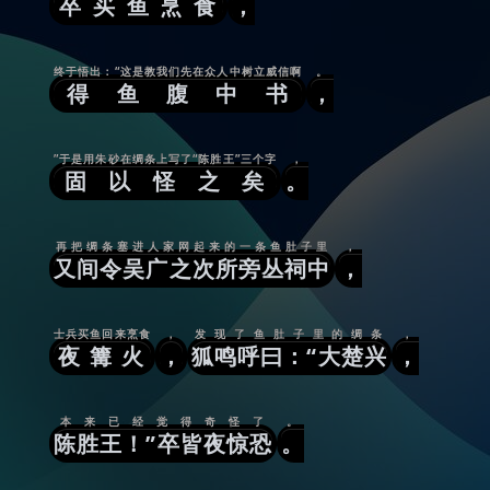
卒买鱼烹食
，
终于悟出：“这是教我们先在众人中树立威信啊
。
得鱼腹中书
，
”于是用朱砂在绸条上写了“陈胜王”三个字
，
固以怪之矣
。
再把绸条塞进人家网起来的一条鱼肚子里
，
又间令吴广之次所旁丛祠中
，
士兵买鱼回来烹食
，
发现了鱼肚子里的绸条
，
夜篝火
，
狐鸣呼曰：“大楚兴
，
本来已经觉得奇怪了
。
陈胜王！”卒皆夜惊恐
。