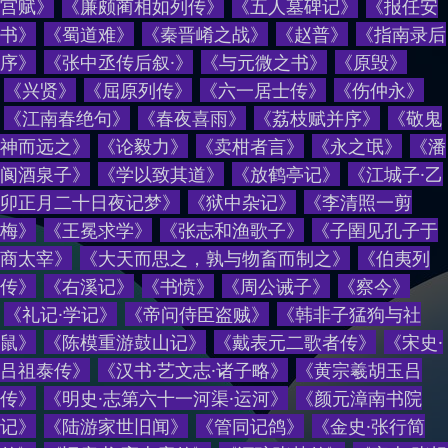
宫赋
》
《
廉颇蔺相如列传
》
《
五人墓碑记
》
《
报任安
书
》
《
蜀道难
》
《
秦晋崤之战
》
《
赵普
》
《
指南录后
序
》
《
张中丞传后叙·
》
《
与元微之书
》
《
原毁
》
《
兴贤
》
《
屈原列传
》
《
六一居士传
》
《
伤仲永
》
《
江南春绝句
》
《
春夜喜雨
》
《
荔枝赋并序
》
《
敬鬼
神而远之
》
《
论毅力
》
《
卖柑者言
》
《
永之氓
》
《
潘
阆酒泉子
》
《
学以致其道
》
《
放鹤亭记
》
《
江城子·乙
卯正月二十日夜记梦
》
《
狱中杂记
》
《
李清照一剪
梅
》
《
王冕求学
》
《
张志和渔歌子
》
《
子圉见孔子于
商太宰
》
《
大天而思之，孰与物畜而制之
》
《
伯夷列
传
》
《
右溪记
》
《
书愤
》
《
周公诫子
》
《
察今
》
《
礼记·学记
》
《
帝问侍臣盗贼
》
《
韩非子猛狗与社
鼠
》
《
陈模重游鼓山记
》
《
戴表元二歌者传
》
《
宋史·
吕祖泰传
》
《
汉书·艺文志·诸子略
》
《
黄宗羲胡玉吕
传
》
《
明史·志第六十一河渠·运河
》
《
颜元漳南书院
记
》
《
陆游家世旧闻
》
《
管同记鸽
》
《
金史·张行简