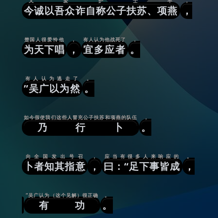
又爱护士卒
，
今诚以吾众诈自称公子扶苏、项燕
，
楚国人很爱怜他
，
有人认为他战死了
，
为天下唱
，
宜多应者
。
有人认为逃走了
。
”吴广以为然
。
如今假使我们这些人冒充公子扶苏和项燕的队伍
，
乃行卜
。
向全国发出号召
，
应当有很多人来响应的
。
卜者知其指意
，
曰：“足下事皆成
，
”吴广认为（这个见解）很正确
。
有功
。