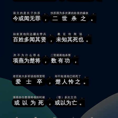
该立的是长子扶苏
。
扶苏因为多次谏劝始皇的缘故
，
今或闻无罪
，
二世杀之
。
始皇派他到边疆去带兵
。
最近传闻说
，
百姓多闻其贤
，
未知其死也
。
并不为什么罪名
，
二世就将他杀害
。
项燕为楚将
，
数有功
，
老百姓大多听说他很贤明
，
却不知道他已经死了
。
爱士卒
，
楚人怜之
。
项燕担任楚国将领的时候
，
（曾）多次立功
，
或以为死
，
或以为亡
。