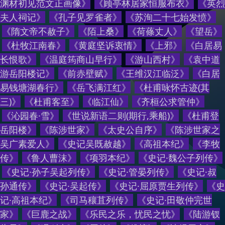
渊材初见范文正画像
》
《
顾亭林居家恒服布衣
》
《
英烈
夫人祠记
》
《
孔子见罗雀者
》
《
苏洵二十七始发愤
》
《
隋文帝不赦子
》
《
陌上桑
》
《
荷蓧丈人
》
《
望岳
》
《
杜牧江南春
》
《
黄庭坚诉衷情
》
《
上邪
》
《
白居易
长恨歌
》
《
温庭筠商山早行
》
《
游山西村
》
《
袁中道
游岳阳楼记
》
《
前赤壁赋
》
《
王维汉江临泛
》
《
白居
易钱塘湖春行
》
《
岳飞满江红
》
《
杜甫咏怀古迹(其
三)
》
《
杜甫客至
》
《
临江仙
》
《
齐桓公求管仲
》
《
沁园春·雪
》
《
世说新语二则(期行,乘船)
》
《
杜甫登
岳阳楼
》
《
陈涉世家
》
《
太史公自序
》
《
陈涉世家之
吴广素爱人
》
《
史记吴既赦越
》
《
高祖本纪
》
《
李牧
传
》
《
鲁人曹沫
》
《
项羽本纪
》
《
史记·魏公子列传
》
《
史记·孙子吴起列传
》
《
史记·管晏列传
》
《
史记·叔
孙通传
》
《
史记·吴起传
》
《
史记·屈原贾生列传
》
《
史
记·高祖本纪
》
《
司马穰苴列传
》
《
史记·田敬仲完世
家
》
《
巨鹿之战
》
《
乐民之乐，忧民之忧
》
《
陆游钗