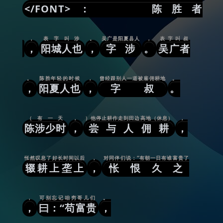
</FONT>： 陈胜者
，
表字叫涉
。
吴广是阳夏县人
，
表字叫叔
，
阳城人也
，
字涉
。
吴广者
。
陈胜年轻的时候
，
曾经跟别人一道被雇佣耕地
。
，
阳夏人也
，
字叔
。
（有一天
，
）他停止耕作走到田边高地（休息）
，
陈涉少时
，
尝与人佣耕
，
怅然叹息了好长时间以后
，
对同伴们说：“有朝一日有谁富贵了
辍耕上垄上
，
怅恨久之
，
可别忘记咱穷哥儿们
。
，
曰：“苟富贵
，