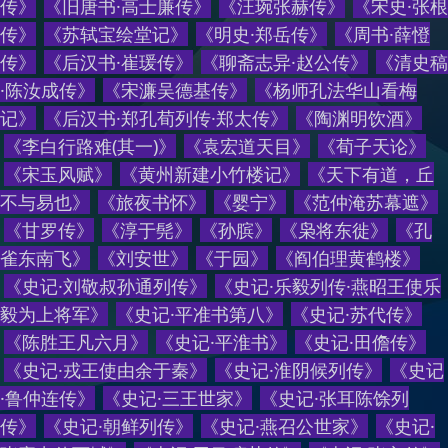
传
》
《
旧唐书·高士廉传
》
《
汪琬张赫传
》
《
宋史·张根
传
》
《
苏轼宝绘堂记
》
《
明史·郑岳传
》
《
周书·薛憕
传
》
《
后汉书·崔瑗传
》
《
聊斋志异·赵公传
》
《
清史稿
·陈汝成传
》
《
宋濂吴德基传
》
《
杨师孔法华山看梅
记
》
《
后汉书·郑孔荀列传·郑太传
》
《
陶渊明饮酒
》
《
李白行路难(其一)
》
《
袁宏道天目
》
《
荀子天论
》
《
宋玉风赋
》
《
黄州新建小竹楼记
》
《
天下有道，丘
不与易也
》
《
旅夜书怀
》
《
婴宁
》
《
范仲淹苏幕遮
》
《
甘罗传
》
《
淳于髡
》
《
孙膑
》
《
枭将东徙
》
《
孔
雀东南飞
》
《
刘安世
》
《
于园
》
《
阎伯理黄鹤楼
》
《
史记·刘敬叔孙通列传
》
《
史记·乐毅列传·燕昭王使乐
毅为上将军
》
《
史记·平准书第八
》
《
史记·苏代传
》
《
陈胜王凡六月
》
《
史记·平淮书
》
《
史记·田儋传
》
《
史记·戎王使由余于秦
》
《
史记·淮阴候列传
》
《
史记
·鲁仲连传
》
《
史记·三王世家
》
《
史记·张耳陈馀列
传
》
《
史记·朝鲜列传
》
《
史记·燕召公世家
》
《
史记·