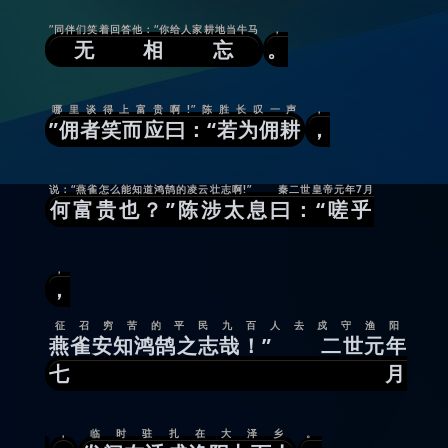
”同伴们笑着回答他：“你给人家耕地当牛马
，
无相忘
。
哪里谈得上富贵啊!”陈胜长叹一声
，
”佣者笑而应曰：“若为佣耕
，
说：“燕雀怎么能知道鸿鹄的凌云壮志啊!” 秦二世皇帝元年7月
何富贵也？”陈涉太息曰：“嗟乎
，
，
征召穷苦的平民九百人去戍守渔阳
燕雀安知鸿鹄之志哉！” 二世元年
七月
，
临时驻扎在大泽乡
。