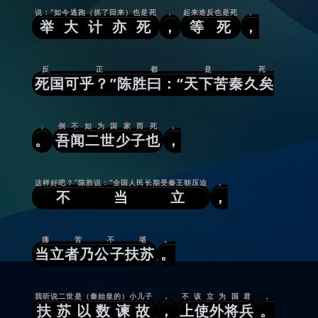
说：“如今逃跑（抓了回来）也是死
，
起来造反也是死
，
举大计亦死
，
等死
，
反正都是死
死国可乎？”陈胜曰：“天下苦秦久矣
，
倒不如为国家而死
，
。
吾闻二世少子也
，
这样好吧？”陈胜说：“全国人民长期受秦王朝压迫
，
不当立
，
痛苦不堪
。
当立者乃公子扶苏
。
我听说二世是（秦始皇的）小儿子
，
不该立为国君
，
扶苏以数谏故
，
上使外将兵
。