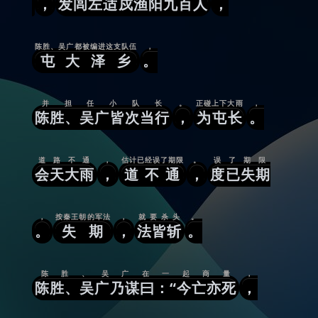
，
发闾左适戍渔阳九百人
，
陈胜、吴广都被编进这支队伍
，
屯大泽乡
。
并担任小队长
。
正碰上下大雨
，
陈胜、吴广皆次当行
，
为屯长
。
道路不通
，
估计已经误了期限
。
误了期限
会天大雨
，
道不通
，
度已失期
，
按秦王朝的军法
，
就要杀头
。
。
失期
，
法皆斩
。
陈胜、吴广在一起商量
，
陈胜、吴广乃谋曰：“今亡亦死
，