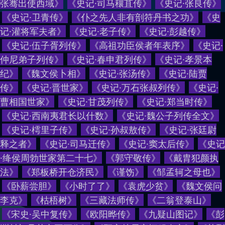
张骞出使西域
》
《
史记·司马穰苴传
》
《
史记·张良传
》
《
史记·卫青传
》
《
仆之先人非有剖符丹书之功
》
《
史
记·灌将军夫者
》
《
史记·老子传
》
《
史记·彭越传
》
《
史记·伍子胥列传
》
《
高祖功臣侯者年表序
》
《
史记·
仲尼弟子列传
》
《
史记·春申君列传
》
《
史记·孝景本
纪
》
《
魏文侯卜相
》
《
史记·张汤传
》
《
史记·陆贾
传
》
《
史记·晋世家
》
《
史记·万石张叔列传
》
《
史记·
曹相国世家
》
《
史记·甘茂列传
》
《
史记·郑当时传
》
《
史记·西南夷君长以什数
》
《
史记·魏公子列传全文
》
《
史记·樗里子传
》
《
史记·孙叔敖传
》
《
史记·张廷尉
释之者
》
《
史记·司马迁传
》
《
史记·窦太后传
》
《
史记
·绛侯周勃世家第二十七
》
《
郭守敬传
》
《
戴胄犯颜执
法
》
《
郑板桥开仓济民
》
《
谨饬
》
《
邹孟轲之母也
》
《
卧薪尝胆
》
《
小时了了
》
《
袁虎少贫
》
《
魏文侯问
李克
》
《
枯梧树
》
《
三藏法师传
》
《
二翁登泰山
》
《
宋史·吴中复传
》
《
欧阳晔传
》
《
九疑山图记
》
《
彭