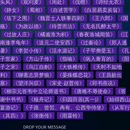
头凤
》
《
观刈麦
》
《
周处
》
《
伐檀
》
《
诗经无衣
》
《
静女
》
《
蜀相
》
《
自述苦学
》
《
白居易卖炭翁
》
《
垓下之围
》
《
魏晋士人轶事四则
》
《
王六郎
》
《
国
殇
》
《
为政以德
》
《
待贾而沽
》
《
无名氏醉太平
》
《
过故人庄
》
《
橘逾淮为枳
》
《
春夜洛城闻笛
》
《
江
南逢李龟年
》
《
送元二使安西
》
《
过秦论
》
《
郑人逃
暑
》
《
李贺小传
》
《
活水源记
》
《
子罕弗受玉
》
《
孔
子世家
》
《
方山子传
》
《
指喻
》
《
病入膏肓的
》
《
阳
子之宋
》
《
乌江自刎
》
《
大铁椎传
》
《
天时不如地
利
》
《
聊斋志异梦狼
》
《
晏殊蝶恋花
》
《
王昌龄出
塞
》
《
望洋兴叹
》
《
宋史·赵普传
》
《
郢书燕说
》
《
柳宗元答韦中立论师道书
》
《
唐雎不辱使命
》
《
答
谢中书书
》
《
核舟记
》
《
归园田居(其一)
》
《
始得西山
宴游记
》
《
子路、曾皙、冉有、公西华侍坐
》
《
从军行
（其四）
》
《
张衡传
》
《
雨霖铃
》
DROP YOUR MESSAGE