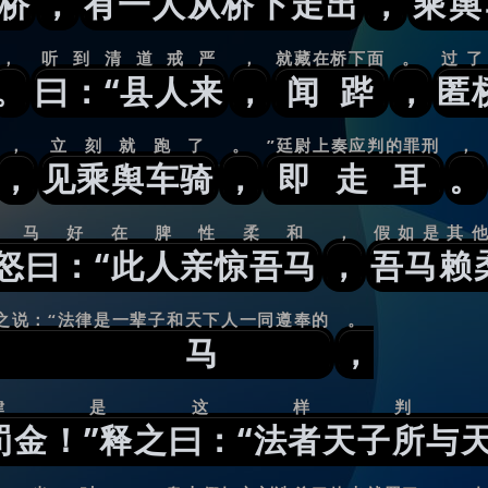
桥
，
有一人从桥下走出
，
乘舆
，
听到清道戒严
，
就藏在桥下面
。
过
。
曰：“县人来
，
闻跸
，
匿
，
立刻就跑了
。
”廷尉上奏应判的罪刑
，
，
见乘舆车骑
，
即走耳
。
的马好在脾性柔和
，
假如是其
怒曰：“此人亲惊吾马
，
吾马赖
之说：“法律是一辈子和天下人一同遵奉的
。
他马
，
律是这样判
金！”释之曰：“法者天子所与