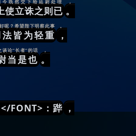
如今既然交下给廷尉处理
，
上使立诛之则已
。
好呢？希望陛下明察此事
。
用法皆为轻重
，
之谈论“长者”的话
，
尉当是也
。
</FONT>：跸
，