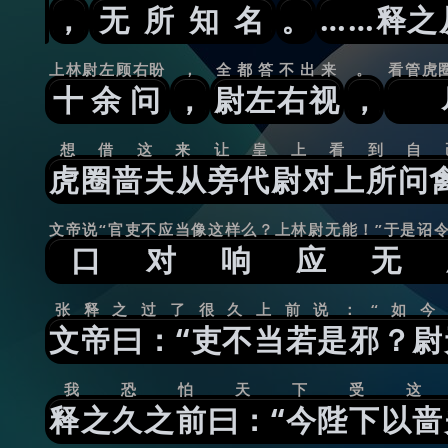
，
无所知名
。
……释之
上林尉左顾右盼
，
全都答不出来
。
看管虎
十余问
，
尉左右视
，
想借这来让皇上看到自
虎圈啬夫从旁代尉对上所问
文帝说“官吏不应当像这样么？上林尉无能！”于是诏
口对响应无
张释之过了很久上前说：“如今
文帝曰：“吏不当若是邪？尉
我恐怕天下受这
释之久之前曰：“今陛下以