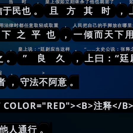
在当时
，
皇上假如立刻诛杀了他也就罢了
。
信于民也
。
且方其时
，
用法律时都任意取轻或取重
，
人民把自己的手脚放在哪里
天下之平也
，
一倾而天下
，
皇上说：“廷尉应当这样
。
”……太史公说：张释
之
。
”良久
，
上曰：“廷
旨
。
>
者
，
守法不阿意
。
OLOR="RED"><B>注释</B>
他人通行
。