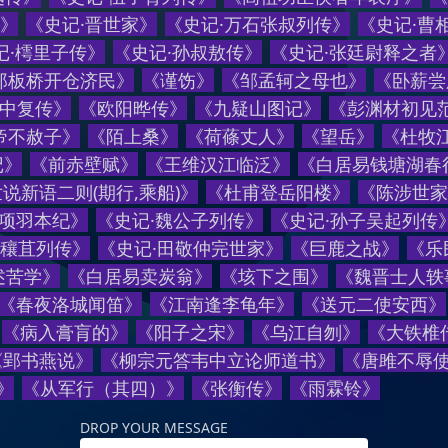
》
《
史记·晋世家
》
《
史记·万石张叔列传
》
《
史记·曹
记·樗里子传
》
《
史记·孙叔敖传
》
《
史记·张廷尉释之者
郑板桥开仓济民
》
《
谨饬
》
《
邹孟轲之母也
》
《
卧薪尝
吴中复传
》
《
欧阳晔传
》
《
九疑山图记
》
《
彭渊材初见
帝不赦子
》
《
陌上桑
》
《
荷蓧丈人
》
《
望岳
》
《
杜牧
记
》
《
前赤壁赋
》
《
王维汉江临泛
》
《
白居易钱塘湖春
说新语二则(期行,乘船)
》
《
杜甫登岳阳楼
》
《
陈涉世家
项羽本纪
》
《
史记·魏公子列传
》
《
史记·孙子吴起列传
穰苴列传
》
《
史记·田敬仲完世家
》
《
巨鹿之战
》
《
乐
述苦学
》
《
白居易卖炭翁
》
《
垓下之围
》
《
魏晋士人轶
《
春夜洛城闻笛
》
《
江南逢李龟年
》
《
送元二使安西
》
《
病入膏肓的
》
《
阳子之宋
》
《
乌江自刎
》
《
大铁椎
《
郢书燕说
》
《
柳宗元答韦中立论师道书
》
《
唐雎不辱
》
《
从军行（其四）
》
《
张衡传
》
《
雨霖铃
》
DROP YOUR MESSAGE