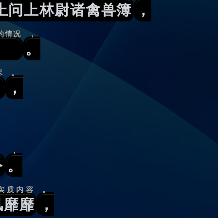
上问上林尉诸禽兽簿
，
的情况
，
。
尽
。
，
，
令
。
实质内容
。
风靡靡
，