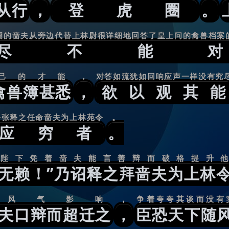
从行
，
登虎圈
。
圈的啬夫从旁边代替上林尉很详细地回答了皇上问的禽兽档案
尽不能对
己的才能
，
对答如流犹如回响应声一样没有究
禽兽簿甚悉
，
欲以观其能
令张释之任命啬夫为上林苑令
。
应穷者
。
陛下凭着啬夫能言善辩而破格提升他
无赖！”乃诏释之拜啬夫为上林
风气影响
，
争着夸夸其谈而没有
啬夫口辩而超迁之
，
臣恐天下随