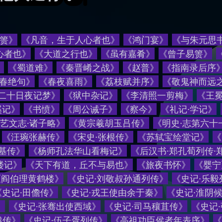
箦》
《凡音，生于人心者也》
《鸿门宴》
《与朱元思
心者也
》
《
大道之行也
》
《
虽有嘉肴
》
《
曾子易箦
》
》
《
蜀道难
》
《
秦晋崤之战
》
《
赵普
》
《
指南录后序
春绝句
》
《
春夜喜雨
》
《
荔枝赋并序
》
《
敬鬼神而远
月二十日夜记梦
》
《
狱中杂记
》
《
李清照一剪梅
》
《
王
溪记
》
《
书愤
》
《
周公诫子
》
《
察今
》
《
礼记·学记
》
·艺文志·诸子略
》
《
黄宗羲胡玉吕传
》
《
明史·志第六十
《
汪琬张赫传
》
《
宋史·张根传
》
《
苏轼宝绘堂记
》
《
基传
》
《
杨师孔法华山看梅记
》
《
后汉书·郑孔荀列传·
楼记
》
《
天下有道，丘不与易也
》
《
旅夜书怀
》
《
婴宁
《
阎伯理黄鹤楼
》
《
史记·刘敬叔孙通列传
》
《
史记·乐毅
《
史记·田儋传
》
《
史记·戎王使由余于秦
》
《
史记·淮阴
》
《
史记·张骞出使西域
》
《
史记·司马穰苴传
》
《
史记
越传
》
《
史记·伍子胥列传
》
《
高祖功臣侯者年表序
》
《