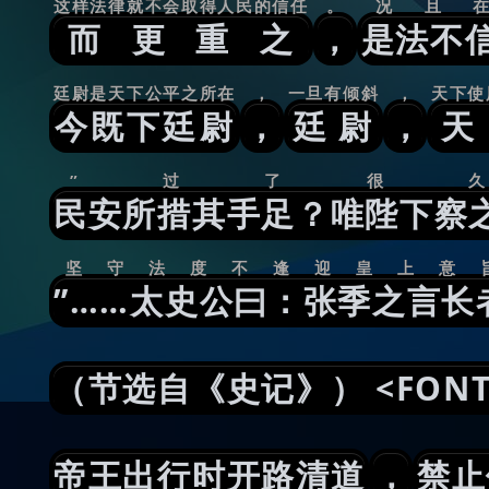
这样法律就不会取得人民的信任
。
况且
而更重之
，
是法不
廷尉是天下公平之所在
，
一旦有倾斜
，
天下使
今既下廷尉
，
廷尉
，
”过了很久
民安所措其手足？唯陛下察
坚守法度不逢迎皇上意
”……太史公曰：张季之言长
（节选自《史记》） <FONT C
帝王出行时开路清道
，
禁止