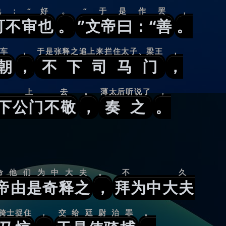
说：“好
。
”于是作罢
，
可不审也
。
”文帝曰：“善
。
车
，
于是张释之追上来拦住太子、梁王
，
朝
，
不下司马门
，
告上去
。
薄太后听说了
，
下公门不敬
，
奏之
。
命他们为中大夫
。
不久
帝由是奇释之
，
拜为中大夫
骑士捉住
，
交给廷尉治罪
。