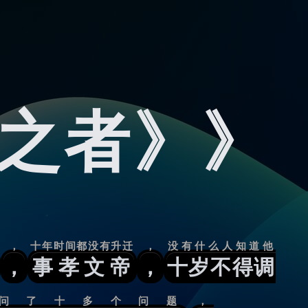
释之者》》
，
十年时间都没有升迁
，
没有什么人知道他
，
事孝文帝
，
十岁不得调
问了十多个问题
，