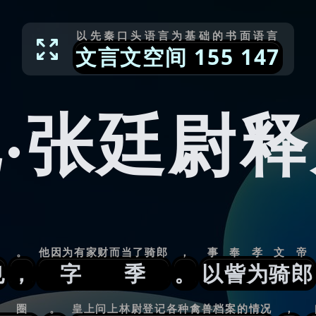
以先秦口头语言为基础的书面语言
文言文空间
155
147
·张廷尉
。
他因为有家财而当了骑郎
，
事奉孝文帝
也
，
字季
。
以訾为骑郎
虎圈
。
皇上问上林尉登记各种禽兽档案的情况
，