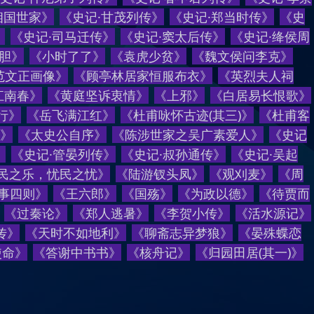
相国世家
》
《
史记·甘茂列传
》
《
史记·郑当时传
》
《
史
》
《
史记·司马迁传
》
《
史记·窦太后传
》
《
史记·绛侯周
胆
》
《
小时了了
》
《
袁虎少贫
》
《
魏文侯问李克
》
范文正画像
》
《
顾亭林居家恒服布衣
》
《
英烈夫人祠
江南春
》
《
黄庭坚诉衷情
》
《
上邪
》
《
白居易长恨歌
》
行
》
《
岳飞满江红
》
《
杜甫咏怀古迹(其三)
》
《
杜甫客
》
《
太史公自序
》
《
陈涉世家之吴广素爱人
》
《
史记
》
《
史记·管晏列传
》
《
史记·叔孙通传
》
《
史记·吴起
民之乐，忧民之忧
》
《
陆游钗头凤
》
《
观刈麦
》
《
周
事四则
》
《
王六郎
》
《
国殇
》
《
为政以德
》
《
待贾而
《
过秦论
》
《
郑人逃暑
》
《
李贺小传
》
《
活水源记
》
传
》
《
天时不如地利
》
《
聊斋志异梦狼
》
《
晏殊蝶恋
使命
》
《
答谢中书书
》
《
核舟记
》
《
归园田居(其一)
》