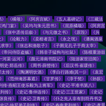
书》
《橘颂》
《阿房宫赋》
《五人墓碑记》
《三藏法
《
鸿门宴
》
《
吴均与朱元思书
》
《
屈原橘颂
》
《
阿房宫
》
《
张中丞传后叙·
》
《
与元微之书
》
《
原毁
》
《
兴
之
》
《
论毅力
》
《
卖柑者言
》
《
永之氓
》
《
潘阆酒泉
冕求学
》
《
张志和渔歌子
》
《
子圉见孔子于商太宰
》
《
帝问侍臣盗贼
》
《
韩非子猛狗与社鼠
》
《
陈模重游鼓
一河渠·运河
》
《
颜元漳南书院记
》
《
陆游家世旧闻
》
明史·郑岳传
》
《
周书·薛憕传
》
《
后汉书·崔瑗传
》
郑太传
》
《
陶渊明饮酒
》
《
李白行路难(其一)
》
《
袁宏
》
《
范仲淹苏幕遮
》
《
甘罗传
》
《
淳于髡
》
《
孙膑
》
列传·燕昭王使乐毅为上将军
》
《
史记·平准书第八
》
候列传
》
《
史记·鲁仲连传
》
《
史记·三王世家
》
《
史记·
·张良传
》
《
史记·卫青传
》
《
仆之先人非有剖符丹书之
史记·仲尼弟子列传
》
《
史记·春申君列传
》
《
史记·孝景