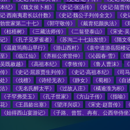
本纪
》
《
魏文侯卜相
》
《
史记·张汤传
》
《
史记·陆贾传
记·西南夷君长以什数
》
《
史记·魏公子列传全文
》
《
史
勃世家第二十七
》
《
郭守敬传
》
《
戴胄犯颜执法
》
《
《
枯梧树
》
《
三藏法师传
》
《
二翁登泰山
》
《
宋史·
记
》
《
孔子见罗雀者
》
《
苏洵二十七始发愤
》
《
隋文
《
温庭筠商山早行
》
《
游山西村
》
《
袁中道游岳阳楼
至
》
《
临江仙
》
《
齐桓公求管仲
》
《
沁园春·雪
》
《
世
吴既赦越
》
《
高祖本纪
》
《
李牧传
》
《
鲁人曹沫
》
《
传
》
《
史记·屈原贾生列传
》
《
史记·高祖本纪
》
《
司马
处
》
《
伐檀
》
《
诗经无衣
》
《
静女
》
《
蜀相
》
《
自
沽
》
《
无名氏醉太平
》
《
过故人庄
》
《
橘逾淮为枳
》
《
子罕弗受玉
》
《
孔子世家
》
《
方山子传
》
《
指喻
》
花
》
《
王昌龄出塞
》
《
望洋兴叹
》
《
宋史·赵普传
》
《
始得西山宴游记
》
《
子路、曾皙、冉有、公西华侍坐