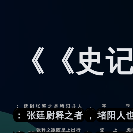
《《史记
： 廷尉张释之是堵阳县人
，
字季
： 张廷尉释之者
，
堵阳人
。
……张释之跟随皇上出行
，
登上