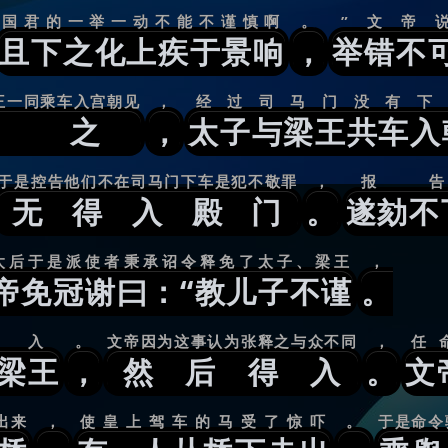
国君的一举一动不能不谨慎啊
。
”文帝
且下之化上疾于景响
，
举错不
王一同乘车入宫朝见
，
经过司马门没有下
顷之
，
太子与梁王共车入
于是控告他们不在司马门下车是犯不敬罪
，
报
无得入殿门
。
遂劾不
太后于是派使者秉承诏令释免了太子、梁王
，
帝免冠谢曰：“教儿子不谨
。
入
。
文帝因为这事认为张释之与众不同
，
任
梁王
，
然后得入
。
文
出来
，
使皇上驾车的马受了惊吓
。
于是命令