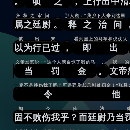
。
顷之
，
上行出中渭
张释之审问
，
那人说：“我乡下人来到这里
属之廷尉
。
释之治问
就出来
，
看到皇上的马车和仪仗队
以为行已过
，
即出
文帝发怒说：“这个人亲自惊了我的马
，
我
当罚金
。
文帝
一定不是摔伤我了吗？可是廷尉却只判处罚金！”张释
令
如今依法
固不败伤我乎？而廷尉乃当罚