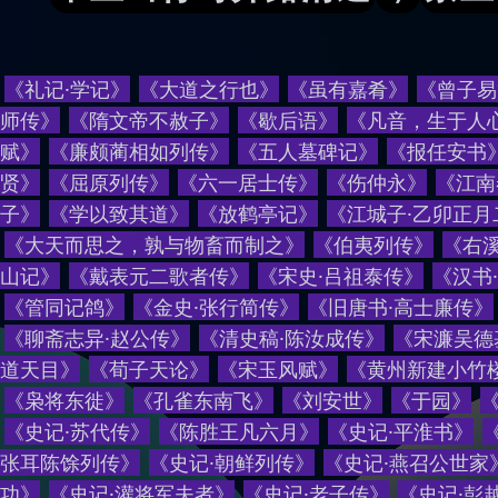
《礼记·学记》
《大道之行也》
《虽有嘉肴》
《曾子易
师传》
《隋文帝不赦子》
《歇后语》
《
凡音，生于人
赋
》
《
廉颇蔺相如列传
》
《
五人墓碑记
》
《
报任安书
贤
》
《
屈原列传
》
《
六一居士传
》
《
伤仲永
》
《
江南
子
》
《
学以致其道
》
《
放鹤亭记
》
《
江城子·乙卯正
《
大天而思之，孰与物畜而制之
》
《
伯夷列传
》
《
右
山记
》
《
戴表元二歌者传
》
《
宋史·吕祖泰传
》
《
汉书
《
管同记鸽
》
《
金史·张行简传
》
《
旧唐书·高士廉传
》
《
聊斋志异·赵公传
》
《
清史稿·陈汝成传
》
《
宋濂吴德
道天目
》
《
荀子天论
》
《
宋玉风赋
》
《
黄州新建小竹
《
枭将东徙
》
《
孔雀东南飞
》
《
刘安世
》
《
于园
》
《
史记·苏代传
》
《
陈胜王凡六月
》
《
史记·平淮书
》
张耳陈馀列传
》
《
史记·朝鲜列传
》
《
史记·燕召公世家
功
》
《
史记·灌将军夫者
》
《
史记·老子传
》
《
史记·彭