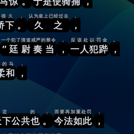
马惊
。
于是使骑捕
，
了很久
，
认为皇上已经过去
，
桥下
。
久之
，
一个犯了清道戒严的禁令
，
应该处以罚金
。
”廷尉奏当
，
一人犯跸
，
他的马
，
柔和
，
定的
，
而要再加重处罚
，
天下公共也
。
今法如此
，