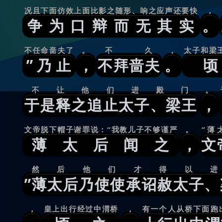
况且下面仿效上面比影之随形、响之应声还要快
，
争为口辩而无其实
。
不任命啬夫了
。
不久
，
太子和梁
”乃止
，
不拜啬夫
。
不让他们进殿门
。
于是释之追止太子、梁王
，
文帝脱下帽子谢罪说：“我教儿子不够谨严
。
”薄
薄太后闻之
，
文
然后他们才得以进
”薄太后乃使使承诏赦太子、
，
皇上出行经过中渭桥
，
有一个人从桥下面跑