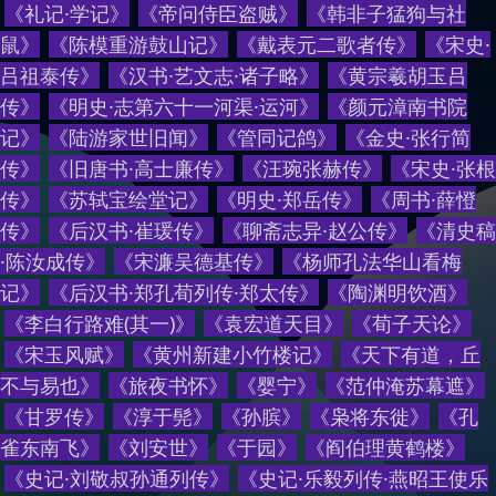
《
礼记·学记
》
《
帝问侍臣盗贼
》
《
韩非子猛狗与社
鼠
》
《
陈模重游鼓山记
》
《
戴表元二歌者传
》
《
宋史·
吕祖泰传
》
《
汉书·艺文志·诸子略
》
《
黄宗羲胡玉吕
传
》
《
明史·志第六十一河渠·运河
》
《
颜元漳南书院
记
》
《
陆游家世旧闻
》
《
管同记鸽
》
《
金史·张行简
传
》
《
旧唐书·高士廉传
》
《
汪琬张赫传
》
《
宋史·张根
传
》
《
苏轼宝绘堂记
》
《
明史·郑岳传
》
《
周书·薛憕
传
》
《
后汉书·崔瑗传
》
《
聊斋志异·赵公传
》
《
清史稿
·陈汝成传
》
《
宋濂吴德基传
》
《
杨师孔法华山看梅
记
》
《
后汉书·郑孔荀列传·郑太传
》
《
陶渊明饮酒
》
《
李白行路难(其一)
》
《
袁宏道天目
》
《
荀子天论
》
《
宋玉风赋
》
《
黄州新建小竹楼记
》
《
天下有道，丘
不与易也
》
《
旅夜书怀
》
《
婴宁
》
《
范仲淹苏幕遮
》
《
甘罗传
》
《
淳于髡
》
《
孙膑
》
《
枭将东徙
》
《
孔
雀东南飞
》
《
刘安世
》
《
于园
》
《
阎伯理黄鹤楼
》
《
史记·刘敬叔孙通列传
》
《
史记·乐毅列传·燕昭王使乐