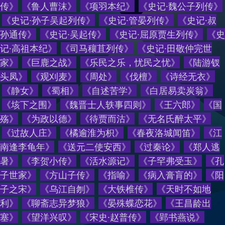
传
》
《
鲁人曹沫
》
《
项羽本纪
》
《
史记·魏公子列传
》
《
史记·孙子吴起列传
》
《
史记·管晏列传
》
《
史记·叔
孙通传
》
《
史记·吴起传
》
《
史记·屈原贾生列传
》
《
史
记·高祖本纪
》
《
司马穰苴列传
》
《
史记·田敬仲完世
家
》
《
巨鹿之战
》
《
乐民之乐，忧民之忧
》
《
陆游钗
头凤
》
《
观刈麦
》
《
周处
》
《
伐檀
》
《
诗经无衣
》
《
静女
》
《
蜀相
》
《
自述苦学
》
《
白居易卖炭翁
》
《
垓下之围
》
《
魏晋士人轶事四则
》
《
王六郎
》
《
国
殇
》
《
为政以德
》
《
待贾而沽
》
《
无名氏醉太平
》
《
过故人庄
》
《
橘逾淮为枳
》
《
春夜洛城闻笛
》
《
江
南逢李龟年
》
《
送元二使安西
》
《
过秦论
》
《
郑人逃
暑
》
《
李贺小传
》
《
活水源记
》
《
子罕弗受玉
》
《
孔
子世家
》
《
方山子传
》
《
指喻
》
《
病入膏肓的
》
《
阳
子之宋
》
《
乌江自刎
》
《
大铁椎传
》
《
天时不如地
利
》
《
聊斋志异梦狼
》
《
晏殊蝶恋花
》
《
王昌龄出
塞
》
《
望洋兴叹
》
《
宋史·赵普传
》
《
郢书燕说
》