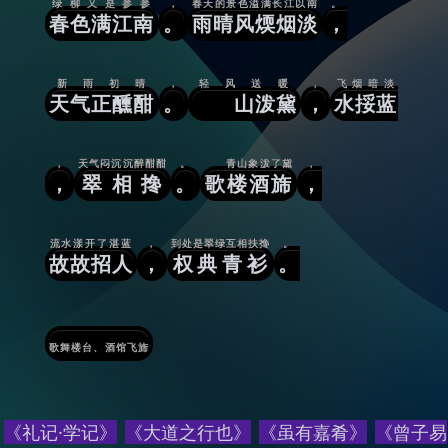
绿柳又是参参
，
春天的景色溢满长江以南
。
春色满江南
。
雨晴风煗烟淡
，
新雨初晴
，
轻风送暖
，
飞烟暗淡
天气正醺酣
。
山泼黛
，
水挼蓝
，
天气闷沉沉醉酣酣
。
青山象泼了黛
，
，
翠相搀
。
歌楼酒旆
，
流水漾开了湛蓝
，
到处是翠绿互相扶搀
。
故故招人
，
权典青衫
。
歌舞楼台、酒馆飞旆
《礼记·学记》
《大道之行也》
《虽有嘉肴》
《曾子易