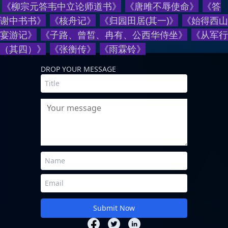
《
柳宗元答韦中立论师道书
》
《
唐雎不辱使命
》
《
答
谢中书书
》
《
核舟记
》
《
归园田居(其一)
》
《
始得西山
宴游记
》
《
子路、曾皙、冉有、公西华侍坐
》
《
从军行
（其四）
》
《
张衡传
》
《
雨霖铃
》
DROP YOUR MESSAGE
Your message
Submit Now