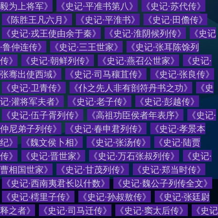
毅为上将军
》
《
史记·平准书第八
》
《
史记·苏代传
》
《
陈胜王凡六月
》
《
史记·平淮书
》
《
史记·田儋传
》
《
史记·戎王使由余于秦
》
《
史记·淮阴候列传
》
《
史记
·鲁仲连传
》
《
史记·三王世家
》
《
史记·张耳陈馀列
传
》
《
史记·朝鲜列传
》
《
史记·燕召公世家
》
《
史记·
张骞出使西域
》
《
史记·司马穰苴传
》
《
史记·张良传
》
《
史记·卫青传
》
《
仆之先人非有剖符丹书之功
》
《
史
记·灌将军夫者
》
《
史记·老子传
》
《
史记·彭越传
》
《
史记·伍子胥列传
》
《
高祖功臣侯者年表序
》
《
史记·
仲尼弟子列传
》
《
史记·春申君列传
》
《
史记·孝景本
纪
》
《
魏文侯卜相
》
《
史记·张汤传
》
《
史记·陆贾
传
》
《
史记·晋世家
》
《
史记·万石张叔列传
》
《
史记·
曹相国世家
》
《
史记·甘茂列传
》
《
史记·郑当时传
》
《
史记·西南夷君长以什数
》
《
史记·魏公子列传全文
》
《
史记·樗里子传
》
《
史记·孙叔敖传
》
《
史记·张廷尉
释之者
》
《
史记·司马迁传
》
《
史记·窦太后传
》
《
史记