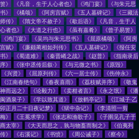
箦》
《凡音，生于人心者也》
《鸿门宴》
《与朱元思
书》
《橘颂》
《阿房宫赋》
《五人墓碑记》
《三藏法
师传》
《隋文帝不赦子》
《歇后语》
《
凡音，生于人
心者也
》
《
大道之行也
》
《
虽有嘉肴
》
《
曾子易箦
》
《
鸿门宴
》
《
吴均与朱元思书
》
《
屈原橘颂
》
《
阿房
宫赋
》
《
廉颇蔺相如列传
》
《
五人墓碑记
》
《
报任安
书
》
《
蜀道难
》
《
秦晋崤之战
》
《
赵普
》
《
指南录后
序
》
《
张中丞传后叙·
》
《
与元微之书
》
《
原毁
》
《
兴贤
》
《
屈原列传
》
《
六一居士传
》
《
伤仲永
》
《
江南春绝句
》
《
春夜喜雨
》
《
荔枝赋并序
》
《
敬鬼
神而远之
》
《
论毅力
》
《
卖柑者言
》
《
永之氓
》
《
潘
阆酒泉子
》
《
学以致其道
》
《
放鹤亭记
》
《
江城子·乙
卯正月二十日夜记梦
》
《
狱中杂记
》
《
李清照一剪
梅
》
《
王冕求学
》
《
张志和渔歌子
》
《
子圉见孔子于
商太宰
》
《
大天而思之，孰与物畜而制之
》
《
伯夷列
传
》
《
右溪记
》
《
书愤
》
《
周公诫子
》
《
察今
》