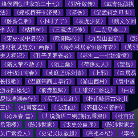
·绛侯周勃世家第二十七
》
《
郭守敬传
》
《
戴胄犯颜执
法
》
《
郑板桥开仓济民
》
《
谨饬
》
《
邹孟轲之母也
》
《
卧薪尝胆
》
《
小时了了
》
《
袁虎少贫
》
《
魏文侯问
李克
》
《
枯梧树
》
《
三藏法师传
》
《
二翁登泰山
》
《
宋史·吴中复传
》
《
欧阳晔传
》
《
九疑山图记
》
《
彭
渊材初见范文正画像
》
《
顾亭林居家恒服布衣
》
《
英烈
夫人祠记
》
《
孔子见罗雀者
》
《
苏洵二十七始发愤
》
《
隋文帝不赦子
》
《
陌上桑
》
《
荷蓧丈人
》
《
望岳
》
《
杜牧江南春
》
《
黄庭坚诉衷情
》
《
上邪
》
《
白居易
长恨歌
》
《
温庭筠商山早行
》
《
游山西村
》
《
袁中道
游岳阳楼记
》
《
前赤壁赋
》
《
王维汉江临泛
》
《
白居
易钱塘湖春行
》
《
岳飞满江红
》
《
杜甫咏怀古迹(其
三)
》
《
杜甫客至
》
《
临江仙
》
《
齐桓公求管仲
》
《
沁园春·雪
》
《
世说新语二则(期行,乘船)
》
《
杜甫登
岳阳楼
》
《
陈涉世家
》
《
太史公自序
》
《
陈涉世家之
吴广素爱人
》
《
史记吴既赦越
》
《
高祖本纪
》
《
李牧