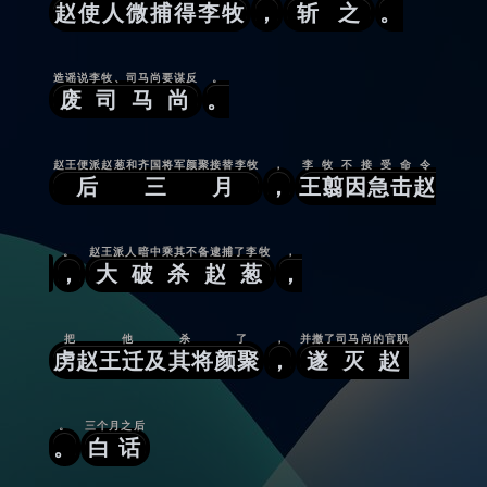
赵使人微捕得李牧
，
斩之
。
造谣说李牧、司马尚要谋反
。
废司马尚
。
赵王便派赵葱和齐国将军颜聚接替李牧
，
李牧不接受命令
后三月
，
王翦因急击赵
。
赵王派人暗中乘其不备逮捕了李牧
，
，
大破杀赵葱
，
把他杀了
，
并撤了司马尚的官职
虏赵王迁及其将颜聚
，
遂灭赵
。
三个月之后
。
白话