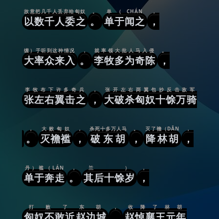
故意把几千人丢弃给匈奴
。
单（CHÁN
，
以数千人委之
。
单于闻之
，
缠）于听到这种情况
，
就率领大批人马入侵
。
大率众来入
。
李牧多为奇陈
，
李牧布下许多奇兵
，
张开左右两翼包抄反击敌军
张左右翼击之
，
大破杀匈奴十馀万骑
，
大败匈奴
，
杀死十多万人马
。
灭了襜（DĀN
，
。
灭襜褴
，
破东胡
，
降林胡
，
丹）褴（LÁN
，
兰）
，
单于奔走
。
其后十馀岁
，
打败了东胡
，
收降了林胡
匈奴不敢近赵边城
。
赵悼襄王元年