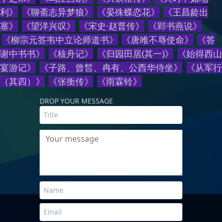
利
》
《
聊斋志异梦狼
》
《
晏殊蝶恋花
》
《
王昌龄出
塞
》
《
望洋兴叹
》
《
宋史·赵普传
》
《
郢书燕说
》
《
柳宗元答韦中立论师道书
》
《
唐雎不辱使命
》
《
答
谢中书书
》
《
核舟记
》
《
归园田居(其一)
》
《
始得西山
宴游记
》
《
子路、曾皙、冉有、公西华侍坐
》
《
从军行
（其四）
》
《
张衡传
》
《
雨霖铃
》
DROP YOUR MESSAGE
Your message