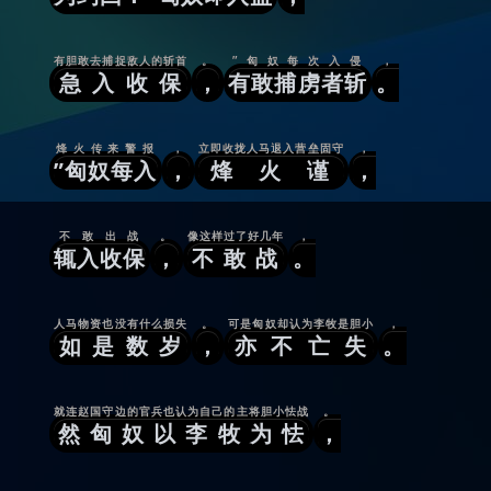
有胆敢去捕捉敌人的斩首
。
”匈奴每次入侵
，
急入收保
，
有敢捕虏者斩
。
烽火传来警报
，
立即收拢人马退入营垒固守
，
”匈奴每入
，
烽火谨
，
不敢出战
。
像这样过了好几年
，
辄入收保
，
不敢战
。
人马物资也没有什么损失
。
可是匈奴却认为李牧是胆小
，
如是数岁
，
亦不亡失
。
就连赵国守边的官兵也认为自己的主将胆小怯战
。
然匈奴以李牧为怯
，