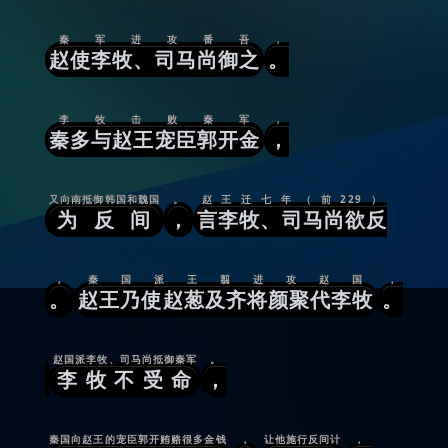
秦军进攻番吾
，
赵使李牧、司马尚御之
。
李牧击败秦军
，
秦多与赵王宠臣郭开金
，
又向南抵御韩国和魏国
。
赵王迁七年（前229）
为反间
，
言李牧、司马尚欲反
，
秦国派王翦进攻赵国
，
。
赵王乃使赵葱及齐将颜聚代李牧
。
赵国派李牧、司马尚抵御秦军
。
李牧不受命
，
秦国向赵王的宠臣郭开贿赂很多金钱
，
让他施行反间计
，