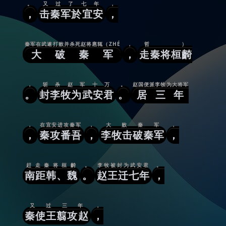
。
又过了七年
，
，
击秦军於宜安
，
秦军在武遂打败并杀死赵将扈辄（ZHÉ
，
哲）
大破秦军
，
走秦将桓齮
，
斩杀赵军十万
。
赵国便派李牧为大将军
。
封李牧为武安君
。
居三年
，
在宜安进攻秦军
，
大败秦军
，
，
秦攻番吾
，
李牧击破秦军
，
赶走秦将桓齮
。
李牧被封为武安君
。
南距韩、魏
。
赵王迁七年
，
又过三年
，
秦使王翦攻赵
，