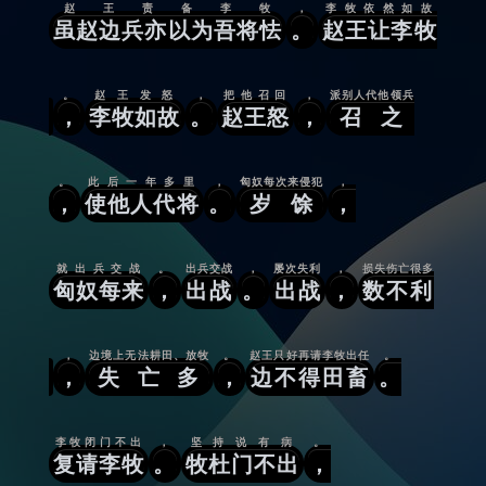
赵王责备李牧
，
李牧依然如故
虽赵边兵亦以为吾将怯
。
赵王让李牧
。
赵王发怒
，
把他召回
，
派别人代他领兵
，
李牧如故
。
赵王怒
，
召之
。
此后一年多里
，
匈奴每次来侵犯
，
，
使他人代将
。
岁馀
，
就出兵交战
。
出兵交战
，
屡次失利
，
损失伤亡很多
匈奴每来
，
出战
。
出战
，
数不利
，
边境上无法耕田、放牧
。
赵王只好再请李牧出任
。
，
失亡多
，
边不得田畜
。
李牧闭门不出
，
坚持说有病
。
复请李牧
。
牧杜门不出
，