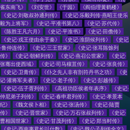
雀东南飞
》
《
刘安世
》
《
于园
》
《
阎伯理黄鹤楼
》
《
史记·刘敬叔孙通列传
》
《
史记·乐毅列传·燕昭王使乐
毅为上将军
》
《
史记·平准书第八
》
《
史记·苏代传
》
《
陈胜王凡六月
》
《
史记·平淮书
》
《
史记·田儋传
》
《
史记·戎王使由余于秦
》
《
史记·淮阴候列传
》
《
史记
·鲁仲连传
》
《
史记·三王世家
》
《
史记·张耳陈馀列
传
》
《
史记·朝鲜列传
》
《
史记·燕召公世家
》
《
史记·
张骞出使西域
》
《
史记·司马穰苴传
》
《
史记·张良传
》
《
史记·卫青传
》
《
仆之先人非有剖符丹书之功
》
《
史
记·灌将军夫者
》
《
史记·老子传
》
《
史记·彭越传
》
《
史记·伍子胥列传
》
《
高祖功臣侯者年表序
》
《
史记·
仲尼弟子列传
》
《
史记·春申君列传
》
《
史记·孝景本
纪
》
《
魏文侯卜相
》
《
史记·张汤传
》
《
史记·陆贾
传
》
《
史记·晋世家
》
《
史记·万石张叔列传
》
《
史记·
曹相国世家
》
《
史记·甘茂列传
》
《
史记·郑当时传
》
《
史记·西南夷君长以什数
》
《
史记·魏公子列传全文
》