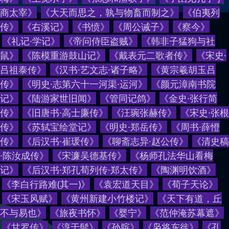
商太宰
》
《
大天而思之，孰与物畜而制之
》
《
伯夷列
传
》
《
右溪记
》
《
书愤
》
《
周公诫子
》
《
察今
》
《
礼记·学记
》
《
帝问侍臣盗贼
》
《
韩非子猛狗与社
鼠
》
《
陈模重游鼓山记
》
《
戴表元二歌者传
》
《
宋史·
吕祖泰传
》
《
汉书·艺文志·诸子略
》
《
黄宗羲胡玉吕
传
》
《
明史·志第六十一河渠·运河
》
《
颜元漳南书院
记
》
《
陆游家世旧闻
》
《
管同记鸽
》
《
金史·张行简
传
》
《
旧唐书·高士廉传
》
《
汪琬张赫传
》
《
宋史·张根
传
》
《
苏轼宝绘堂记
》
《
明史·郑岳传
》
《
周书·薛憕
传
》
《
后汉书·崔瑗传
》
《
聊斋志异·赵公传
》
《
清史稿
·陈汝成传
》
《
宋濂吴德基传
》
《
杨师孔法华山看梅
记
》
《
后汉书·郑孔荀列传·郑太传
》
《
陶渊明饮酒
》
《
李白行路难(其一)
》
《
袁宏道天目
》
《
荀子天论
》
《
宋玉风赋
》
《
黄州新建小竹楼记
》
《
天下有道，丘
不与易也
》
《
旅夜书怀
》
《
婴宁
》
《
范仲淹苏幕遮
》
《
甘罗传
》
《
淳于髡
》
《
孙膑
》
《
枭将东徙
》
《
孔