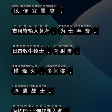
防地内城市的租税都送入李牧的幕府
，
以便宜置吏
，
作为军队的经费
。
他每天宰杀几头牛犒赏士兵
，
市租皆输入莫府
，
为士卒费
。
教士兵练习射箭骑马
，
小心看守烽火台
，
日击数牛飨士
，
习射骑
，
多派侦察敌情的人员
，
对战士待遇优厚
。
谨烽火
，
多间谍
，
订出规章说：“匈奴如果入侵
，
厚遇战士
。
要赶快收拢人马退入营垒固守
，
为约曰：“匈奴即入盗
，