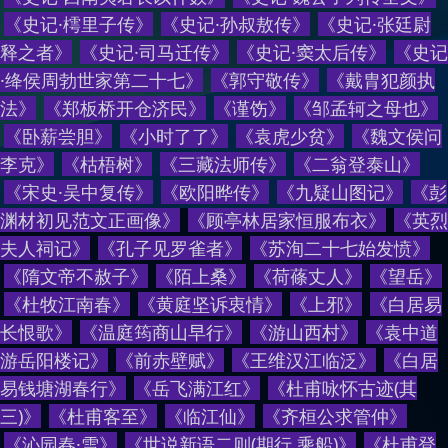
《
史记·樗里子传
》
《
史记·孙叔敖传
》
《
史记·张廷尉
释之者
》
《
史记·司马迁传
》
《
史记·窦太后传
》
《
史记
·绛侯周勃世家第二十七
》
《
郭守敬传
》
《
戴胄犯颜执
法
》
《
郑板桥开仓济民
》
《
谨饬
》
《
邹孟轲之母也
》
《
卧薪尝胆
》
《
小时了了
》
《
袁虎少贫
》
《
魏文侯问
李克
》
《
枯梧树
》
《
三藏法师传
》
《
二翁登泰山
》
《
宋史·吴中复传
》
《
欧阳晔传
》
《
九疑山图记
》
《
彭
渊材初见范文正画像
》
《
顾亭林居家恒服布衣
》
《
英烈
夫人祠记
》
《
孔子见罗雀者
》
《
苏洵二十七始发愤
》
《
隋文帝不赦子
》
《
陌上桑
》
《
荷蓧丈人
》
《
望岳
》
《
杜牧江南春
》
《
黄庭坚诉衷情
》
《
上邪
》
《
白居易
长恨歌
》
《
温庭筠商山早行
》
《
游山西村
》
《
袁中道
游岳阳楼记
》
《
前赤壁赋
》
《
王维汉江临泛
》
《
白居
易钱塘湖春行
》
《
岳飞满江红
》
《
杜甫咏怀古迹(其
三)
》
《
杜甫客至
》
《
临江仙
》
《
齐桓公求管仲
》
《
沁园春·雪
》
《
世说新语二则(期行,乘船)
》
《
杜甫登