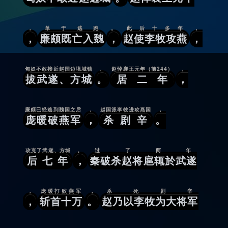
，
单于逃跑
。
此后十多年
，
，
廉颇既亡入魏
，
赵使李牧攻燕
，
匈奴不敢接近赵国边境城镇
。
赵悼襄王元年（前244）
，
拔武遂、方城
。
居二年
，
廉颇已经逃到魏国之后
，
赵国派李牧进攻燕国
，
庞暖破燕军
，
杀剧辛
。
攻克了武遂、方城
。
过了两年
后七年
，
秦破杀赵将扈辄於武遂
，
庞暖打败燕军
，
杀死剧辛
，
斩首十万
。
赵乃以李牧为大将军