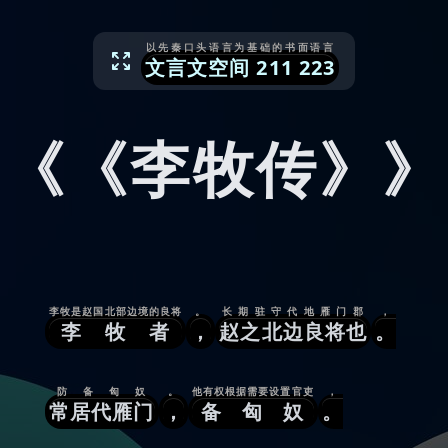
以先秦口头语言为基础的书面语言
文言文空间
211
223
《《李牧传》》
李牧是赵国北部边境的良将
。
长期驻守代地雁门郡
，
李牧者
，
赵之北边良将也
。
防备匈奴
。
他有权根据需要设置官吏
，
常居代雁门
，
备匈奴
。