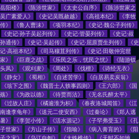
岳阳楼
》
《
陈涉世家
》
《
太史公自序
》
《
陈涉世家之
吴广素爱人
》
《
史记吴既赦越
》
《
高祖本纪
》
《
李牧
传
》
《
鲁人曹沫
》
《
项羽本纪
》
《
史记·魏公子列传
》
《
史记·孙子吴起列传
》
《
史记·管晏列传
》
《
史记·叔
孙通传
》
《
史记·吴起传
》
《
史记·屈原贾生列传
》
《
史
记·高祖本纪
》
《
司马穰苴列传
》
《
史记·田敬仲完世
家
》
《
巨鹿之战
》
《
乐民之乐，忧民之忧
》
《
陆游钗
头凤
》
《
观刈麦
》
《
周处
》
《
伐檀
》
《
诗经无衣
》
《
静女
》
《
蜀相
》
《
自述苦学
》
《
白居易卖炭翁
》
《
垓下之围
》
《
魏晋士人轶事四则
》
《
王六郎
》
《
国
殇
》
《
为政以德
》
《
待贾而沽
》
《
无名氏醉太平
》
《
过故人庄
》
《
橘逾淮为枳
》
《
春夜洛城闻笛
》
《
江
南逢李龟年
》
《
送元二使安西
》
《
过秦论
》
《
郑人逃
暑
》
《
李贺小传
》
《
活水源记
》
《
子罕弗受玉
》
《
孔
子世家
》
《
方山子传
》
《
指喻
》
《
病入膏肓的
》
《
阳
子之宋
》
《
乌江自刎
》
《
大铁椎传
》
《
天时不如地