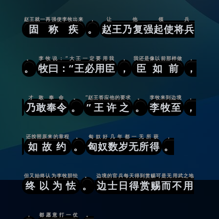
赵王就一再强使李牧出来
，
让他领兵
固称疾
。
赵王乃复强起使将兵
。
李牧说：“大王一定要用我
，
我还是像以前那样做
，
。
牧曰：“王必用臣
，
臣如前
，
才敢奉命
。
”赵王答应他的要求
。
李牧来到边境
，
乃敢奉令
。
”王许之
。
李牧至
，
还按照原来的章程
。
匈奴好几年都一无所获
，
如故约
。
匈奴数岁无所得
。
但又始终认为李牧胆怯
。
边境的官兵每天得到赏赐可是无用武之地
终以为怯
。
边士日得赏赐而不用
，
都愿意打一仗
。