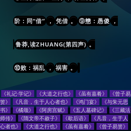
阶：同“借”
，
凭借
。
⑨戆：愚傻
，
鲁莽,读ZHUANG(第四声)
。
⑩败：祸乱
，
祸害
。
《礼记·学记》
《大道之行也》
《虽有嘉肴》
《曾子易
箦》
《凡音，生于人心者也》
《鸿门宴》
《与朱元思
书》
《橘颂》
《阿房宫赋》
《五人墓碑记》
《三藏法
师传》
《隋文帝不赦子》
《歇后语》
《
凡音，生于人
心者也
》
《
大道之行也
》
《
虽有嘉肴
》
《
曾子易箦
》