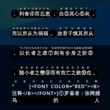
。
如果小鸟跟从大鸟
，
就捕捉不到了
；
，
利食④而忘患
，
自⑤其心⑥矣
，
但是如果大鸟跟从小鸟
，
也可以捕捉到
而以所从为祸福
。
故君子慎其所从
。
”孔子回过头对弟子们说：“容易受到惊吓的大鸟就能远离祸害
，
以长者之虑⑦则有全身之阶⑧
，
喜欢贪食的小鸟就容易忘记祸患
，
，
随小者之戆⑨而有危亡之败⑩也
。
这是出自它们的本性啊
” [<FONT COLOR="RED"><B>
注释</B></FONT>]①罗雀者：张网捕
鸟的人