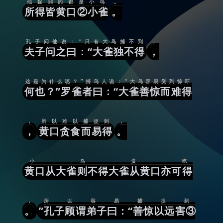
他捉到的都是小鸟
。
所得皆黄口②小雀
。
孔子问他说：“只有大鸟捕不到
，
夫子问之曰：“大雀独不得
，
这是为什么呢？”捕鸟人说：“大鸟容易受到惊吓
何也？”罗雀者曰：“大雀善惊而难得
，
所以难以捕捉到
，
，
黄口贪食而易得
。
小鸟贪吃
黄口从大雀则不得大雀从黄口亦可得
，
所以容易捕捉到
。
”孔子顾谓弟子曰：“善惊以远害③