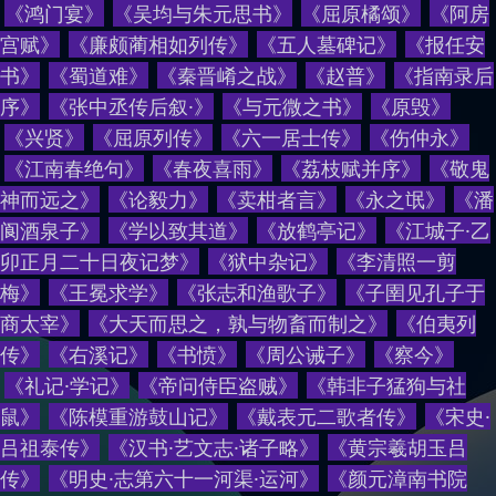
《
鸿门宴
》
《
吴均与朱元思书
》
《
屈原橘颂
》
《
阿房
宫赋
》
《
廉颇蔺相如列传
》
《
五人墓碑记
》
《
报任安
书
》
《
蜀道难
》
《
秦晋崤之战
》
《
赵普
》
《
指南录后
序
》
《
张中丞传后叙·
》
《
与元微之书
》
《
原毁
》
《
兴贤
》
《
屈原列传
》
《
六一居士传
》
《
伤仲永
》
《
江南春绝句
》
《
春夜喜雨
》
《
荔枝赋并序
》
《
敬鬼
神而远之
》
《
论毅力
》
《
卖柑者言
》
《
永之氓
》
《
潘
阆酒泉子
》
《
学以致其道
》
《
放鹤亭记
》
《
江城子·乙
卯正月二十日夜记梦
》
《
狱中杂记
》
《
李清照一剪
梅
》
《
王冕求学
》
《
张志和渔歌子
》
《
子圉见孔子于
商太宰
》
《
大天而思之，孰与物畜而制之
》
《
伯夷列
传
》
《
右溪记
》
《
书愤
》
《
周公诫子
》
《
察今
》
《
礼记·学记
》
《
帝问侍臣盗贼
》
《
韩非子猛狗与社
鼠
》
《
陈模重游鼓山记
》
《
戴表元二歌者传
》
《
宋史·
吕祖泰传
》
《
汉书·艺文志·诸子略
》
《
黄宗羲胡玉吕
传
》
《
明史·志第六十一河渠·运河
》
《
颜元漳南书院