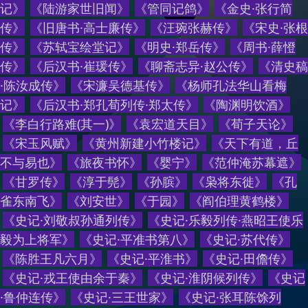
记
》
《
陆游家世旧闻
》
《
管同记鸽
》
《
金史·张行简
传
》
《
旧唐书·高士廉传
》
《
汪琬张赫传
》
《
宋史·张根
传
》
《
苏轼宝绘堂记
》
《
明史·郑岳传
》
《
周书·薛憕
传
》
《
后汉书·崔瑗传
》
《
聊斋志异·赵公传
》
《
清史稿
·陈汝成传
》
《
宋濂吴德基传
》
《
杨师孔法华山看梅
记
》
《
后汉书·郑孔荀列传·郑太传
》
《
陶渊明饮酒
》
《
李白行路难(其一)
》
《
袁宏道天目
》
《
荀子天论
》
《
宋玉风赋
》
《
黄州新建小竹楼记
》
《
天下有道，丘
不与易也
》
《
旅夜书怀
》
《
婴宁
》
《
范仲淹苏幕遮
》
《
甘罗传
》
《
淳于髡
》
《
孙膑
》
《
枭将东徙
》
《
孔
雀东南飞
》
《
刘安世
》
《
于园
》
《
阎伯理黄鹤楼
》
《
史记·刘敬叔孙通列传
》
《
史记·乐毅列传·燕昭王使乐
毅为上将军
》
《
史记·平准书第八
》
《
史记·苏代传
》
《
陈胜王凡六月
》
《
史记·平淮书
》
《
史记·田儋传
》
《
史记·戎王使由余于秦
》
《
史记·淮阴候列传
》
《
史记
·鲁仲连传
》
《
史记·三王世家
》
《
史记·张耳陈馀列