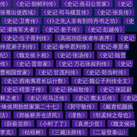
传
》
《
史记·朝鲜列传
》
《
史记·燕召公世家
》
《
史记·
张骞出使西域
》
《
史记·司马穰苴传
》
《
史记·张良传
》
《
史记·卫青传
》
《
仆之先人非有剖符丹书之功
》
《
史
记·灌将军夫者
》
《
史记·老子传
》
《
史记·彭越传
》
《
史记·伍子胥列传
》
《
高祖功臣侯者年表序
》
《
史记·
仲尼弟子列传
》
《
史记·春申君列传
》
《
史记·孝景本
纪
》
《
魏文侯卜相
》
《
史记·张汤传
》
《
史记·陆贾
传
》
《
史记·晋世家
》
《
史记·万石张叔列传
》
《
史记·
曹相国世家
》
《
史记·甘茂列传
》
《
史记·郑当时传
》
《
史记·西南夷君长以什数
》
《
史记·魏公子列传全文
》
《
史记·樗里子传
》
《
史记·孙叔敖传
》
《
史记·张廷尉
释之者
》
《
史记·司马迁传
》
《
史记·窦太后传
》
《
史记
·绛侯周勃世家第二十七
》
《
郭守敬传
》
《
戴胄犯颜执
法
》
《
郑板桥开仓济民
》
《
谨饬
》
《
邹孟轲之母也
》
《
卧薪尝胆
》
《
小时了了
》
《
袁虎少贫
》
《
魏文侯问
李克
》
《
枯梧树
》
《
三藏法师传
》
《
二翁登泰山
》