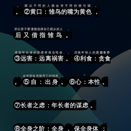
。
跟从不同的人就会有不同的祸与福
。
。
②黄口：雏鸟的嘴为黄色
，
所以君子要谨慎选择自己跟从的人
，
后又借指雏鸟
。
借助年长者的谋虑来保全性命
，
仿效年轻人的愚蠢鲁莽
③远害：远离祸害
。
④利食：贪食
，
会有面临危险死亡的祸患
。
”
。
⑤自：出身
。
⑥心：本性
。
⑦长者之虑：年长者的谋虑
。
⑧全身之阶：全身
，
保全身体
；