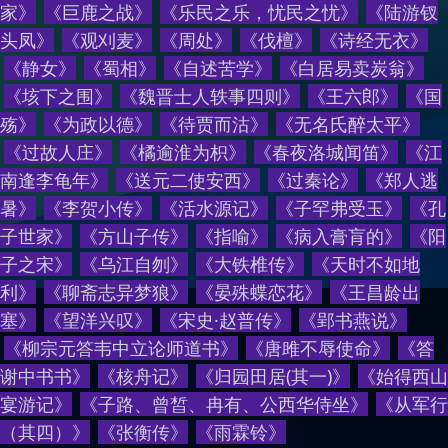
家
》
《
巨鹿之战
》
《
乐民之乐，忧民之忧
》
《
陆游钗
头凤
》
《
观刈麦
》
《
周处
》
《
伐檀
》
《
诗经无衣
》
《
静女
》
《
蜀相
》
《
自述苦学
》
《
白居易卖炭翁
》
《
垓下之围
》
《
魏晋士人轶事四则
》
《
王六郎
》
《
国
殇
》
《
为政以德
》
《
待贾而沽
》
《
无名氏醉太平
》
《
过故人庄
》
《
橘逾淮为枳
》
《
春夜洛城闻笛
》
《
江
南逢李龟年
》
《
送元二使安西
》
《
过秦论
》
《
郑人逃
暑
》
《
李贺小传
》
《
活水源记
》
《
子罕弗受玉
》
《
孔
子世家
》
《
方山子传
》
《
指喻
》
《
病入膏肓的
》
《
阳
子之宋
》
《
乌江自刎
》
《
大铁椎传
》
《
天时不如地
利
》
《
聊斋志异梦狼
》
《
晏殊蝶恋花
》
《
王昌龄出
塞
》
《
望洋兴叹
》
《
宋史·赵普传
》
《
郢书燕说
》
《
柳宗元答韦中立论师道书
》
《
唐雎不辱使命
》
《
答
谢中书书
》
《
核舟记
》
《
归园田居(其一)
》
《
始得西山
宴游记
》
《
子路、曾皙、冉有、公西华侍坐
》
《
从军行
（其四）
》
《
张衡传
》
《
雨霖铃
》