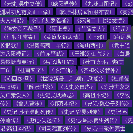
《
宋史·吴中复传
》
《
欧阳晔传
》
《
九疑山图记
》
《
彭
渊材初见范文正画像
》
《
顾亭林居家恒服布衣
》
《
英烈
夫人祠记
》
《
孔子见罗雀者
》
《
苏洵二十七始发愤
》
《
隋文帝不赦子
》
《
陌上桑
》
《
荷蓧丈人
》
《
望岳
》
《
杜牧江南春
》
《
黄庭坚诉衷情
》
《
上邪
》
《
白居易
长恨歌
》
《
温庭筠商山早行
》
《
游山西村
》
《
袁中道
游岳阳楼记
》
《
前赤壁赋
》
《
王维汉江临泛
》
《
白居
易钱塘湖春行
》
《
岳飞满江红
》
《
杜甫咏怀古迹(其
三)
》
《
杜甫客至
》
《
临江仙
》
《
齐桓公求管仲
》
《
沁园春·雪
》
《
世说新语二则(期行,乘船)
》
《
杜甫登
岳阳楼
》
《
陈涉世家
》
《
太史公自序
》
《
陈涉世家之
吴广素爱人
》
《
史记吴既赦越
》
《
高祖本纪
》
《
李牧
传
》
《
鲁人曹沫
》
《
项羽本纪
》
《
史记·魏公子列传
》
《
史记·孙子吴起列传
》
《
史记·管晏列传
》
《
史记·叔
孙通传
》
《
史记·吴起传
》
《
史记·屈原贾生列传
》
《
史
记·高祖本纪
》
《
司马穰苴列传
》
《
史记·田敬仲完世