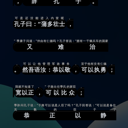
，
辞孔子
。
可是还没能进入内室呢
。
孔子曰：“蒲多壮士
，
” 季康子问道：“仲由有仁德吗？孔子答说：“拥有一千辆兵车的国家
又难治
，
可以让他管理军政事务
，
至于他有没有仁德
，
。
然吾语汝：恭以敬
，
可以执勇
；
我就不知道了
。
” 子路出任季氏的家臣
，
宽以正
，
可以比众
；
季孙问孔子说：“子路可以说是人臣了吗？”孔子回答说：“可以说是备位
充数的臣子了
恭正以静