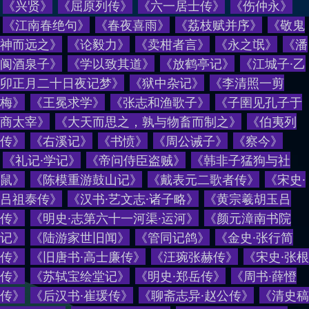
《
兴贤
》
《
屈原列传
》
《
六一居士传
》
《
伤仲永
》
《
江南春绝句
》
《
春夜喜雨
》
《
荔枝赋并序
》
《
敬鬼
神而远之
》
《
论毅力
》
《
卖柑者言
》
《
永之氓
》
《
潘
阆酒泉子
》
《
学以致其道
》
《
放鹤亭记
》
《
江城子·乙
卯正月二十日夜记梦
》
《
狱中杂记
》
《
李清照一剪
梅
》
《
王冕求学
》
《
张志和渔歌子
》
《
子圉见孔子于
商太宰
》
《
大天而思之，孰与物畜而制之
》
《
伯夷列
传
》
《
右溪记
》
《
书愤
》
《
周公诫子
》
《
察今
》
《
礼记·学记
》
《
帝问侍臣盗贼
》
《
韩非子猛狗与社
鼠
》
《
陈模重游鼓山记
》
《
戴表元二歌者传
》
《
宋史·
吕祖泰传
》
《
汉书·艺文志·诸子略
》
《
黄宗羲胡玉吕
传
》
《
明史·志第六十一河渠·运河
》
《
颜元漳南书院
记
》
《
陆游家世旧闻
》
《
管同记鸽
》
《
金史·张行简
传
》
《
旧唐书·高士廉传
》
《
汪琬张赫传
》
《
宋史·张根
传
》
《
苏轼宝绘堂记
》
《
明史·郑岳传
》
《
周书·薛憕
传
》
《
后汉书·崔瑗传
》
《
聊斋志异·赵公传
》
《
清史稿