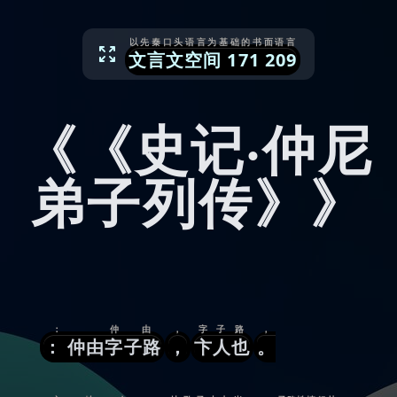
以先秦口头语言为基础的书面语言
文言文空间
171
209
《《史记·仲尼
弟子列传》》
： 仲由
，
字子路
，
： 仲由字子路
，
卞人也
。