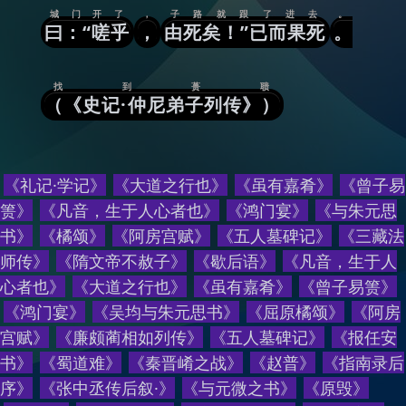
城门开了
，
子路就跟了进去
。
曰：“嗟乎
，
由死矣！”已而果死
。
找到蒉聩
（《史记·仲尼弟子列传》）
《礼记·学记》
《大道之行也》
《虽有嘉肴》
《曾子易
箦》
《凡音，生于人心者也》
《鸿门宴》
《与朱元思
书》
《橘颂》
《阿房宫赋》
《五人墓碑记》
《三藏法
师传》
《隋文帝不赦子》
《歇后语》
《
凡音，生于人
心者也
》
《
大道之行也
》
《
虽有嘉肴
》
《
曾子易箦
》
《
鸿门宴
》
《
吴均与朱元思书
》
《
屈原橘颂
》
《
阿房
宫赋
》
《
廉颇蔺相如列传
》
《
五人墓碑记
》
《
报任安
书
》
《
蜀道难
》
《
秦晋崤之战
》
《
赵普
》
《
指南录后
序
》
《
张中丞传后叙·
》
《
与元微之书
》
《
原毁
》