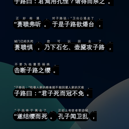
子路曰：君焉用孔悝？请得而杀之
。
正好相遇
，
对子路说：“卫出公逃走了
，
”蒉聩弗听
。
于是子路欲燔台
，
城门已经关闭
，
您可以回去了
，
蒉聩惧
，
乃下石乞、壶黡攻子路
，
不要为他遭受祸殃
。
击断子路之缨
。
”子路说：“吃着人家的粮食就不能回避人家的灾难
。
子路曰：“君子死而冠不免
。
”子羔终于离去了
。
正赶上有使者要进城
，
”遂结缨而死
。
孔子闻卫乱
，