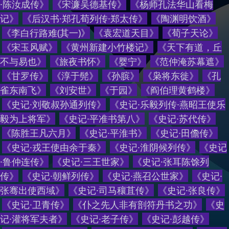
·陈汝成传
》
《
宋濂吴德基传
》
《
杨师孔法华山看梅
记
》
《
后汉书·郑孔荀列传·郑太传
》
《
陶渊明饮酒
》
《
李白行路难(其一)
》
《
袁宏道天目
》
《
荀子天论
》
《
宋玉风赋
》
《
黄州新建小竹楼记
》
《
天下有道，丘
不与易也
》
《
旅夜书怀
》
《
婴宁
》
《
范仲淹苏幕遮
》
《
甘罗传
》
《
淳于髡
》
《
孙膑
》
《
枭将东徙
》
《
孔
雀东南飞
》
《
刘安世
》
《
于园
》
《
阎伯理黄鹤楼
》
《
史记·刘敬叔孙通列传
》
《
史记·乐毅列传·燕昭王使乐
毅为上将军
》
《
史记·平准书第八
》
《
史记·苏代传
》
《
陈胜王凡六月
》
《
史记·平淮书
》
《
史记·田儋传
》
《
史记·戎王使由余于秦
》
《
史记·淮阴候列传
》
《
史记
·鲁仲连传
》
《
史记·三王世家
》
《
史记·张耳陈馀列
传
》
《
史记·朝鲜列传
》
《
史记·燕召公世家
》
《
史记·
张骞出使西域
》
《
史记·司马穰苴传
》
《
史记·张良传
》
《
史记·卫青传
》
《
仆之先人非有剖符丹书之功
》
《
史
记·灌将军夫者
》
《
史记·老子传
》
《
史记·彭越传
》