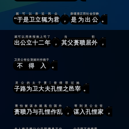
就可以亲近民众
；
恭谨清正而社会安静
，
”于是卫立辄为君
，
是为出公
。
就可以用来报效上司了
。
当初
，
出公立十二年
，
其父蒉聩居外
，
卫灵公有位宠姬叫作南子
。
不得入
。
灵公的太子蒉曾得罪过她
，
子路为卫大夫孔悝之邑宰
。
害怕被谋杀就逃往国外
。
等到灵公去世
，
蒉聩乃与孔悝作乱
，
谋入孔悝家
，
夫人南子想让公子郢继承王位
。
公子郢不肯接受
，