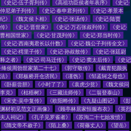
《
史记·伍子胥列传
》
《
高祖功臣侯者年表序
》
《
史记·
仲尼弟子列传
》
《
史记·春申君列传
》
《
史记·孝景本
纪
》
《
魏文侯卜相
》
《
史记·张汤传
》
《
史记·陆贾
传
》
《
史记·晋世家
》
《
史记·万石张叔列传
》
《
史记·
曹相国世家
》
《
史记·甘茂列传
》
《
史记·郑当时传
》
《
史记·西南夷君长以什数
》
《
史记·魏公子列传全文
》
《
史记·樗里子传
》
《
史记·孙叔敖传
》
《
史记·张廷尉
释之者
》
《
史记·司马迁传
》
《
史记·窦太后传
》
《
史记
·绛侯周勃世家第二十七
》
《
郭守敬传
》
《
戴胄犯颜执
法
》
《
郑板桥开仓济民
》
《
谨饬
》
《
邹孟轲之母也
》
《
卧薪尝胆
》
《
小时了了
》
《
袁虎少贫
》
《
魏文侯问
李克
》
《
枯梧树
》
《
三藏法师传
》
《
二翁登泰山
》
《
宋史·吴中复传
》
《
欧阳晔传
》
《
九疑山图记
》
《
彭
渊材初见范文正画像
》
《
顾亭林居家恒服布衣
》
《
英烈
夫人祠记
》
《
孔子见罗雀者
》
《
苏洵二十七始发愤
》
《
隋文帝不赦子
》
《
陌上桑
》
《
荷蓧丈人
》
《
望岳
》