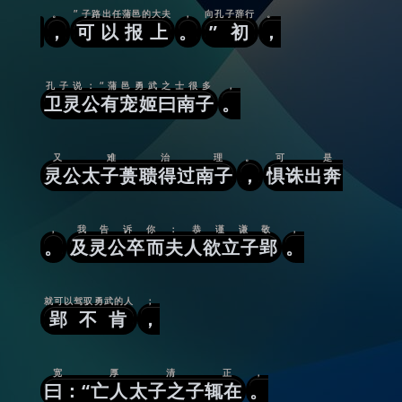
。
” 子路出任蒲邑的大夫
，
向孔子辞行
。
，
可以报上
。
” 初
，
孔子说：“蒲邑勇武之士很多
，
卫灵公有宠姬曰南子
。
又难治理
。
可是
灵公太子蒉聩得过南子
，
惧诛出奔
，
我告诉你：恭谨谦敬
，
。
及灵公卒而夫人欲立子郢
。
就可以驾驭勇武的人
；
郢不肯
，
宽厚清正
，
曰：“亡人太子之子辄在
。