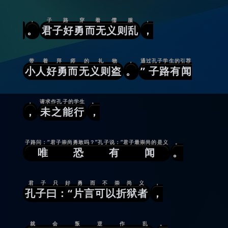
，
子路穿着儒服
，
。
君子好勇而无义则乱
，
带着拜师的礼物
，
通过孔子学生的引荐
小人好勇而无义则盗
。
” 子路有闻
，
请求作孔子的学生
。
，
未之能行
，
子路问：“君子崇尚勇敢吗？”孔子说：“君子最崇尚的是义
。
唯恐有闻
。
君子只好勇而不崇尚义
，
孔子曰：“片言可以折狱者
，
就会叛逆作乱
。