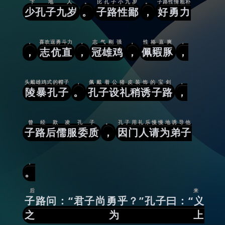
卞地人
。
比孔子小九岁
。
子路性情粗朴
少孔子九岁
。
子路性鄙
，
好勇力
，
喜欢逞勇斗力
，
志气刚强
，
性格直爽
，
，
志伉直
，
冠雄鸡
，
佩豭豚
，
头戴雄鸡式的帽子
，
佩戴着公猪皮装饰的宝剑
，
陵暴孔子
。
孔子设礼稍诱子路
，
曾经欺凌孔子
。
孔子用礼乐慢慢地诱导他
子路后儒服委质
，
因门人请为弟子
，
。
后来
子路问：“君子尚勇乎？”孔子曰：“义
之为上