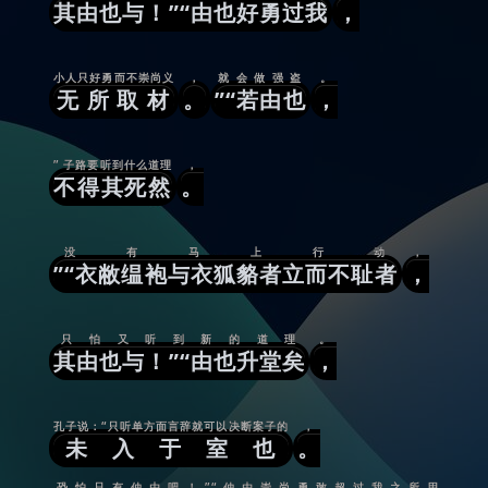
其由也与！”“由也好勇过我
，
小人只好勇而不崇尚义
，
就会做强盗
。
无所取材
。
”“若由也
，
” 子路要听到什么道理
，
不得其死然
。
没有马上行动
，
”“衣敝缊袍与衣狐貉者立而不耻者
，
只怕又听到新的道理
。
其由也与！”“由也升堂矣
，
孔子说：“只听单方面言辞就可以决断案子的
，
未入于室也
。
恐怕只有仲由吧！”“仲由崇尚勇敢超过我之所用