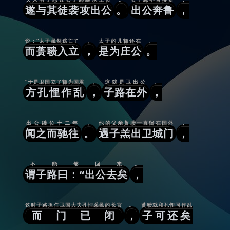
遂与其徒袭攻出公
。
出公奔鲁
，
说：“太子虽然逃亡了
，
太子的儿辄还在
。
而蒉聩入立
，
是为庄公
。
”于是卫国立了辄为国君
，
这就是卫出公
。
方孔悝作乱
，
子路在外
，
出公继位十二年
，
他的父亲蒉聩一直留在国外
，
闻之而驰往
。
遇子羔出卫城门
，
不能够回来
。
谓子路曰：“出公去矣
，
这时子路担任卫国大夫孔悝采邑的长官
。
蒉聩就和孔悝同作乱
而门已闭
，
子可还矣