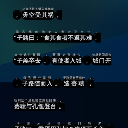
，
想办法带人潜入孔悝家
，
，
毋空受其祸
。
就和他的党徒去袭击卫出公
。
”子路曰：“食其食者不避其难
。
出公逃往鲁国
，
蒉聩进宫继位
，
这就是卫庄公
”子羔卒去
。
有使者入城
，
城门开
。
当孔悝作乱时
，
子路还有事在外
，
，
子路随而入
。
造蒉聩
，
听到这个消息就立刻赶回来
。
蒉聩与孔悝登台
。
子羔从卫国城门出来
，