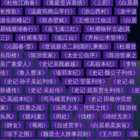
《
杜牧江南春
》
《
黄庭坚诉衷情
》
《
上邪
》
《
白居易
长恨歌
》
《
温庭筠商山早行
》
《
游山西村
》
《
袁中道
游岳阳楼记
》
《
前赤壁赋
》
《
王维汉江临泛
》
《
白居
易钱塘湖春行
》
《
岳飞满江红
》
《
杜甫咏怀古迹(其
三)
》
《
杜甫客至
》
《
临江仙
》
《
齐桓公求管仲
》
《
沁园春·雪
》
《
世说新语二则(期行,乘船)
》
《
杜甫登
岳阳楼
》
《
陈涉世家
》
《
太史公自序
》
《
陈涉世家之
吴广素爱人
》
《
史记吴既赦越
》
《
高祖本纪
》
《
李牧
传
》
《
鲁人曹沫
》
《
项羽本纪
》
《
史记·魏公子列传
》
《
史记·孙子吴起列传
》
《
史记·管晏列传
》
《
史记·叔
孙通传
》
《
史记·吴起传
》
《
史记·屈原贾生列传
》
《
史
记·高祖本纪
》
《
司马穰苴列传
》
《
史记·田敬仲完世
家
》
《
巨鹿之战
》
《
乐民之乐，忧民之忧
》
《
陆游钗
头凤
》
《
观刈麦
》
《
周处
》
《
伐檀
》
《
诗经无衣
》
《
静女
》
《
蜀相
》
《
自述苦学
》
《
白居易卖炭翁
》
《
垓下之围
》
《
魏晋士人轶事四则
》
《
王六郎
》
《
国