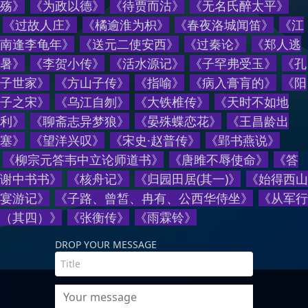
殇
》
《
为政以德
》
《
待贾而沽
》
《
无名氏醉太平
》
《
过故人庄
》
《
橘逾淮为枳
》
《
春夜洛城闻笛
》
《
江
南逢李龟年
》
《
送元二使安西
》
《
过秦论
》
《
郑人逃
暑
》
《
李贺小传
》
《
活水源记
》
《
子罕弗受玉
》
《
孔
子世家
》
《
方山子传
》
《
指喻
》
《
病入膏肓的
》
《
阳
子之宋
》
《
乌江自刎
》
《
大铁椎传
》
《
天时不如地
利
》
《
聊斋志异梦狼
》
《
晏殊蝶恋花
》
《
王昌龄出
塞
》
《
望洋兴叹
》
《
宋史·赵普传
》
《
郢书燕说
》
《
柳宗元答韦中立论师道书
》
《
唐雎不辱使命
》
《
答
谢中书书
》
《
核舟记
》
《
归园田居(其一)
》
《
始得西山
宴游记
》
《
子路、曾皙、冉有、公西华侍坐
》
《
从军行
（其四）
》
《
张衡传
》
《
雨霖铃
》
DROP YOUR MESSAGE
Your message