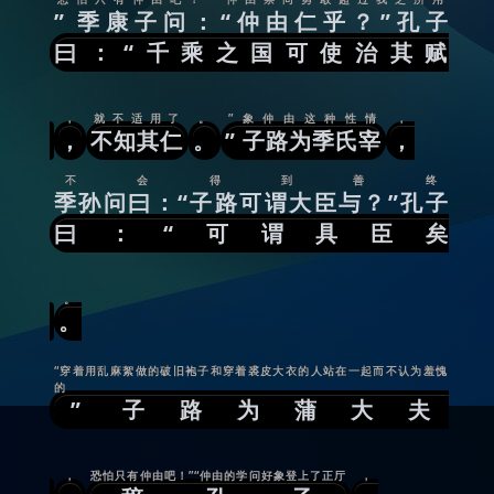
” 季康子问：“仲由仁乎？”孔子
曰：“千乘之国可使治其赋
，
就不适用了
。
”象仲由这种性情
，
，
不知其仁
。
” 子路为季氏宰
，
不会得到善终
季孙问曰：“子路可谓大臣与？”孔子
曰：“可谓具臣矣
。
。
“穿着用乱麻絮做的破旧袍子和穿着裘皮大衣的人站在一起而不认为羞愧
的
” 子路为蒲大夫
，
恐怕只有仲由吧！”“仲由的学问好象登上了正厅
，