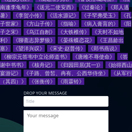
南逢李龟年
》
《
送元二使安西
》
《
过秦论
》
《
郑人逃
暑
》
《
李贺小传
》
《
活水源记
》
《
子罕弗受玉
》
《
孔
子世家
》
《
方山子传
》
《
指喻
》
《
病入膏肓的
》
《
阳
子之宋
》
《
乌江自刎
》
《
大铁椎传
》
《
天时不如地
利
》
《
聊斋志异梦狼
》
《
晏殊蝶恋花
》
《
王昌龄出
塞
》
《
望洋兴叹
》
《
宋史·赵普传
》
《
郢书燕说
》
《
柳宗元答韦中立论师道书
》
《
唐雎不辱使命
》
《
答
谢中书书
》
《
核舟记
》
《
归园田居(其一)
》
《
始得西山
宴游记
》
《
子路、曾皙、冉有、公西华侍坐
》
《
从军行
（其四）
》
《
张衡传
》
《
雨霖铃
》
DROP YOUR MESSAGE
Your message