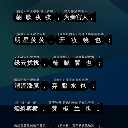
（她们）早上唱歌,晚上弹琴
，
成为秦皇的宫人
。
朝歌夜弦
，
为秦宫人
。
（清晨）只见星光闪烁
，
（原来是她们）打开了梳妆的明镜
；
明星荧荧
，
开妆镜也
；
又见乌云纷纷扰扰
，
（原来是她们）一早在梳理发鬓
；
绿云扰扰
，
梳晓鬟也
；
渭水泛起一层油腻
，
（是她们）泼下的脂粉水呀
；
渭流涨腻
，
弃脂水也
；
轻烟缭绕
，
香雾弥漫,是她们焚烧的椒兰异香
。
烟斜雾横
，
焚椒兰也
。
忽然雷霆般的响声震天
，
（原来是）宫车从这里驰过
；