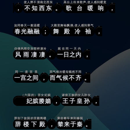
，
使人辨不清南北西东
。
高台上传来歌声,使人感到暖意
，
，
不知西东
。
歌台暖响
，
如同春天一般温暖
；
大殿里舞袖飘拂,使人感到寒气
，
春光融融
；
舞殿冷袖
，
仿佛风雨交加那样凄冷
。
就在同一天内
，
风雨凄凄
。
一日之内
，
同一座宫里
，
而气候冷暖却截然不同
。
一宫之间
，
而气候不齐
。
（六国的）宫女妃嫔
，
诸侯王族的女儿孙女
，
妃嫔媵嫱
，
王子皇孙
，
辞别了故国的宫殿阁楼
，
乘坐辇车来到秦国
。
辞楼下殿
，
辇来于秦
。