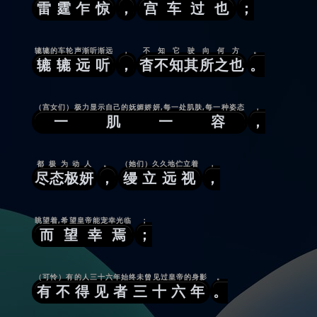
雷霆乍惊
，
宫车过也
；
辘辘的车轮声渐听渐远
，
不知它驶向何方
。
辘辘远听
，
杳不知其所之也
。
（宫女们）极力显示自己的妩媚娇妍,每一处肌肤,每一种姿态
，
一肌一容
，
都极为动人
。
（她们）久久地伫立着
，
尽态极妍
，
缦立远视
，
眺望着,希望皇帝能宠幸光临
；
而望幸焉
；
（可怜）有的人三十六年始终未曾见过皇帝的身影
。
有不得见者三十六年
。