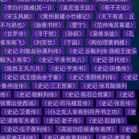
《
李白行路难(其一)
》
《
袁宏道天目
》
《
荀子天论
》
《
宋玉风赋
》
《
黄州新建小竹楼记
》
《
天下有道，丘
不与易也
》
《
旅夜书怀
》
《
婴宁
》
《
范仲淹苏幕遮
》
《
甘罗传
》
《
淳于髡
》
《
孙膑
》
《
枭将东徙
》
《
孔
雀东南飞
》
《
刘安世
》
《
于园
》
《
阎伯理黄鹤楼
》
《
史记·刘敬叔孙通列传
》
《
史记·乐毅列传·燕昭王使乐
毅为上将军
》
《
史记·平准书第八
》
《
史记·苏代传
》
《
陈胜王凡六月
》
《
史记·平淮书
》
《
史记·田儋传
》
《
史记·戎王使由余于秦
》
《
史记·淮阴候列传
》
《
史记
·鲁仲连传
》
《
史记·三王世家
》
《
史记·张耳陈馀列
传
》
《
史记·朝鲜列传
》
《
史记·燕召公世家
》
《
史记·
张骞出使西域
》
《
史记·司马穰苴传
》
《
史记·张良传
》
《
史记·卫青传
》
《
仆之先人非有剖符丹书之功
》
《
史
记·灌将军夫者
》
《
史记·老子传
》
《
史记·彭越传
》
《
史记·伍子胥列传
》
《
高祖功臣侯者年表序
》
《
史记·
仲尼弟子列传
》
《
史记·春申君列传
》
《
史记·孝景本