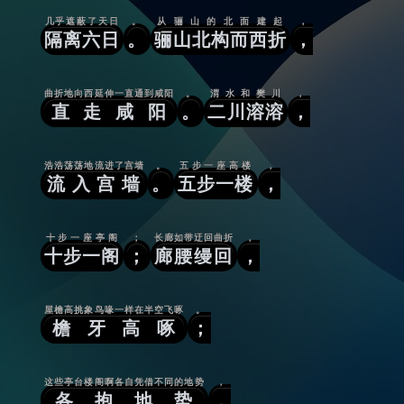
几乎遮蔽了天日
。
从骊山的北面建起
，
隔离六日
。
骊山北构而西折
，
曲折地向西延伸一直通到咸阳
。
渭水和樊川
，
直走咸阳
。
二川溶溶
，
浩浩荡荡地流进了宫墙
。
五步一座高楼
，
流入宫墙
。
五步一楼
，
十步一座亭阁
；
长廊如带迂回曲折
，
十步一阁
；
廊腰缦回
，
屋檐高挑象鸟喙一样在半空飞啄
。
檐牙高啄
；
这些亭台楼阁啊各自凭借不同的地势
，
各抱地势
，