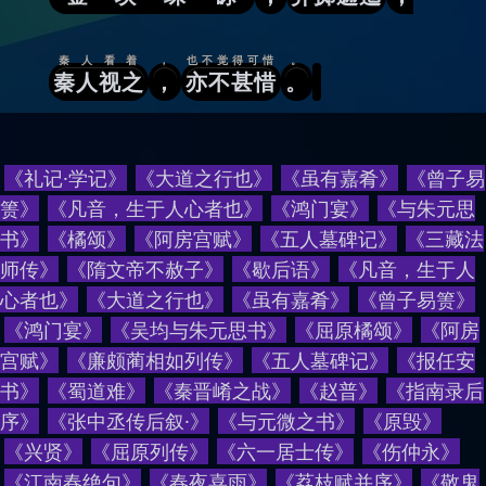
秦人看着
，
也不觉得可惜
。
秦人视之
，
亦不甚惜
。
《礼记·学记》
《大道之行也》
《虽有嘉肴》
《曾子易
箦》
《凡音，生于人心者也》
《鸿门宴》
《与朱元思
书》
《橘颂》
《阿房宫赋》
《五人墓碑记》
《三藏法
师传》
《隋文帝不赦子》
《歇后语》
《
凡音，生于人
心者也
》
《
大道之行也
》
《
虽有嘉肴
》
《
曾子易箦
》
《
鸿门宴
》
《
吴均与朱元思书
》
《
屈原橘颂
》
《
阿房
宫赋
》
《
廉颇蔺相如列传
》
《
五人墓碑记
》
《
报任安
书
》
《
蜀道难
》
《
秦晋崤之战
》
《
赵普
》
《
指南录后
序
》
《
张中丞传后叙·
》
《
与元微之书
》
《
原毁
》
《
兴贤
》
《
屈原列传
》
《
六一居士传
》
《
伤仲永
》
《
江南春绝句
》
《
春夜喜雨
》
《
荔枝赋并序
》
《
敬鬼