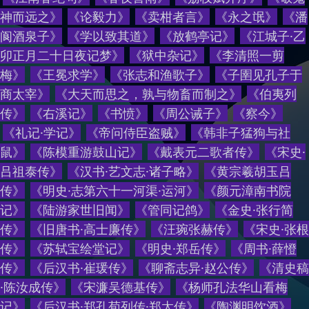
神而远之
》
《
论毅力
》
《
卖柑者言
》
《
永之氓
》
《
潘
阆酒泉子
》
《
学以致其道
》
《
放鹤亭记
》
《
江城子·乙
卯正月二十日夜记梦
》
《
狱中杂记
》
《
李清照一剪
梅
》
《
王冕求学
》
《
张志和渔歌子
》
《
子圉见孔子于
商太宰
》
《
大天而思之，孰与物畜而制之
》
《
伯夷列
传
》
《
右溪记
》
《
书愤
》
《
周公诫子
》
《
察今
》
《
礼记·学记
》
《
帝问侍臣盗贼
》
《
韩非子猛狗与社
鼠
》
《
陈模重游鼓山记
》
《
戴表元二歌者传
》
《
宋史·
吕祖泰传
》
《
汉书·艺文志·诸子略
》
《
黄宗羲胡玉吕
传
》
《
明史·志第六十一河渠·运河
》
《
颜元漳南书院
记
》
《
陆游家世旧闻
》
《
管同记鸽
》
《
金史·张行简
传
》
《
旧唐书·高士廉传
》
《
汪琬张赫传
》
《
宋史·张根
传
》
《
苏轼宝绘堂记
》
《
明史·郑岳传
》
《
周书·薛憕
传
》
《
后汉书·崔瑗传
》
《
聊斋志异·赵公传
》
《
清史稿
·陈汝成传
》
《
宋濂吴德基传
》
《
杨师孔法华山看梅
记
》
《
后汉书·郑孔荀列传·郑太传
》
《
陶渊明饮酒
》