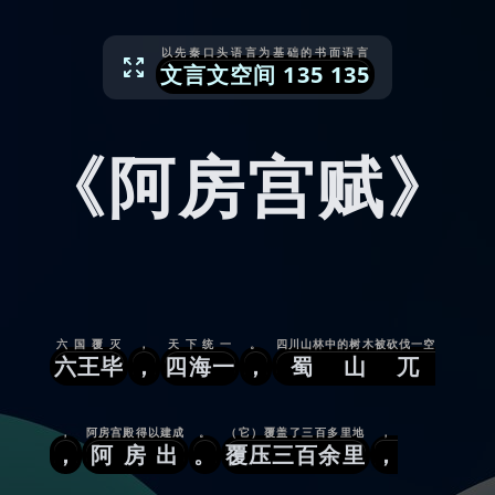
以先秦口头语言为基础的书面语言
文言文空间
135
135
《阿房宫赋》
六国覆灭
，
天下统一
。
四川山林中的树木被砍伐一空
六王毕
，
四海一
，
蜀山兀
，
阿房宫殿得以建成
。
（它）覆盖了三百多里地
，
，
阿房出
。
覆压三百余里
，