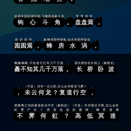
参差环抱回廊环绕,飞檐高耸象斗角
。
弯弯转转
，
钩心斗角
。
盘盘焉
，
曲折回环
，
象蜂房那样密集,如水涡那样套连
，
囷囷焉
，
蜂房水涡
，
巍巍峨峨,不知道它们有几千万座
。
那长桥卧在水面上（象蛟龙）
矗不知其几千万落
。
长桥卧波
，
（可是）没有一点云彩,怎么会有蛟龙飞腾？
，
，
未云何龙？复道行空
，
那楼阁之间的通道架在半空（象彩虹）（可是）并非雨过天晴,怎么会有
虹霓产生？高高低低的楼阁,幽冥迷离
不霁何虹？高低冥迷