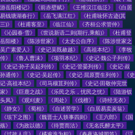
游岳阳楼记
》
《
前赤壁赋
》
《
王维汉江临泛
》
《
白居
易钱塘湖春行
》
《
岳飞满江红
》
《
杜甫咏怀古迹(其
三)
》
《
杜甫客至
》
《
临江仙
》
《
齐桓公求管仲
》
《
沁园春·雪
》
《
世说新语二则(期行,乘船)
》
《
杜甫登
岳阳楼
》
《
陈涉世家
》
《
太史公自序
》
《
陈涉世家之
吴广素爱人
》
《
史记吴既赦越
》
《
高祖本纪
》
《
李牧
传
》
《
鲁人曹沫
》
《
项羽本纪
》
《
史记·魏公子列传
》
《
史记·孙子吴起列传
》
《
史记·管晏列传
》
《
史记·叔
孙通传
》
《
史记·吴起传
》
《
史记·屈原贾生列传
》
《
史
记·高祖本纪
》
《
司马穰苴列传
》
《
史记·田敬仲完世
家
》
《
巨鹿之战
》
《
乐民之乐，忧民之忧
》
《
陆游钗
头凤
》
《
观刈麦
》
《
周处
》
《
伐檀
》
《
诗经无衣
》
《
静女
》
《
蜀相
》
《
自述苦学
》
《
白居易卖炭翁
》
《
垓下之围
》
《
魏晋士人轶事四则
》
《
王六郎
》
《
国
殇
》
《
为政以德
》
《
待贾而沽
》
《
无名氏醉太平
》
《
过故人庄
》
《
橘逾淮为枳
》
《
春夜洛城闻笛
》
《
江