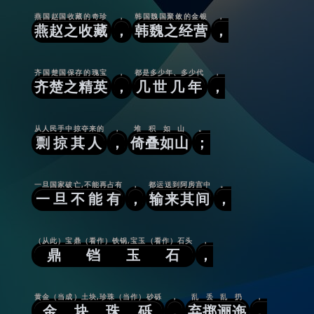
燕国赵国收藏的奇珍
，
韩国魏国聚敛的金银
，
燕赵之收藏
，
韩魏之经营
，
齐国楚国保存的瑰宝
，
都是多少年、多少代
，
齐楚之精英
，
几世几年
，
从人民手中掠夺来的
，
堆积如山
。
剽掠其人
，
倚叠如山
；
一旦国家破亡,不能再占有
，
都运送到阿房宫中
。
一旦不能有
，
输来其间
，
（从此）宝鼎（看作）铁锅,宝玉（看作）石头
，
鼎铛玉石
，
黄金（当成）土块,珍珠（当作）砂砾
，
乱丢乱扔
，
金块珠砾
，
弃掷逦迤
，