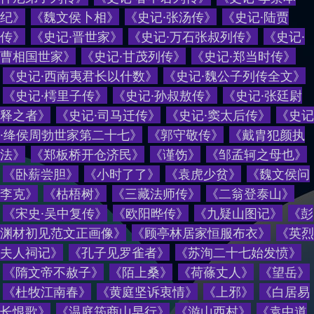
纪
》
《
魏文侯卜相
》
《
史记·张汤传
》
《
史记·陆贾
传
》
《
史记·晋世家
》
《
史记·万石张叔列传
》
《
史记·
曹相国世家
》
《
史记·甘茂列传
》
《
史记·郑当时传
》
《
史记·西南夷君长以什数
》
《
史记·魏公子列传全文
》
《
史记·樗里子传
》
《
史记·孙叔敖传
》
《
史记·张廷尉
释之者
》
《
史记·司马迁传
》
《
史记·窦太后传
》
《
史记
·绛侯周勃世家第二十七
》
《
郭守敬传
》
《
戴胄犯颜执
法
》
《
郑板桥开仓济民
》
《
谨饬
》
《
邹孟轲之母也
》
《
卧薪尝胆
》
《
小时了了
》
《
袁虎少贫
》
《
魏文侯问
李克
》
《
枯梧树
》
《
三藏法师传
》
《
二翁登泰山
》
《
宋史·吴中复传
》
《
欧阳晔传
》
《
九疑山图记
》
《
彭
渊材初见范文正画像
》
《
顾亭林居家恒服布衣
》
《
英烈
夫人祠记
》
《
孔子见罗雀者
》
《
苏洵二十七始发愤
》
《
隋文帝不赦子
》
《
陌上桑
》
《
荷蓧丈人
》
《
望岳
》
《
杜牧江南春
》
《
黄庭坚诉衷情
》
《
上邪
》
《
白居易
长恨歌
》
《
温庭筠商山早行
》
《
游山西村
》
《
袁中道